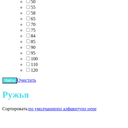
50
55
58
65
70
75
84
85
90
95
100
110
120
Очистить
Найти
Ружья
Сортировать:
по умолчанию
по алфавиту
по цене