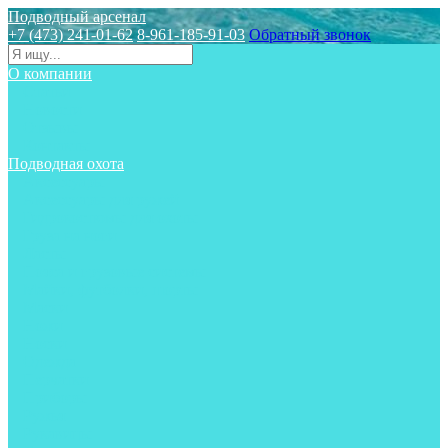
Подводный арсенал
+7 (473) 241-01-62
8-961-185-91-03
Обратный звонок
О компании
Статьи
Новости
Отзывы
Контакты
Подводная охота
Аксессуары
Аксессуары для ружей
Гидрокостюмы для охоты
Груза на ноги
Ласты
Пояса и грузовые системы
Майки, футболки, шорты
Маски
Ножи
Носки
Одежда
Перчатки
Приборы
Ружья
Рукавицы