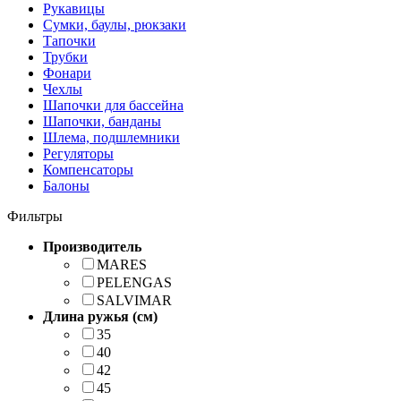
Рукавицы
Сумки, баулы, рюкзаки
Тапочки
Трубки
Фонари
Чехлы
Шапочки для бассейна
Шапочки, банданы
Шлема, подшлемники
Регуляторы
Компенсаторы
Балоны
Фильтры
Производитель
MARES
PELENGAS
SALVIMAR
Длина ружья (см)
35
40
42
45