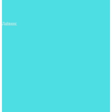
Трубки
Сумки, баулы, рюкзаки
Фонари
Чехлы
Шлема, подшлемники
Дайвинг
Аксессуары
Боты
Гидрокостюмы для дайвинга
Груза на ноги
Регуляторы
Компенсаторы
Балоны
Пояса и грузовые системы
Ласты
Майки, футболки, шорты
Маски
Ножи
Носки
Перчатки
Приборы
Рукавицы
Сумки, баулы, рюкзаки
Тапочки
Трубки