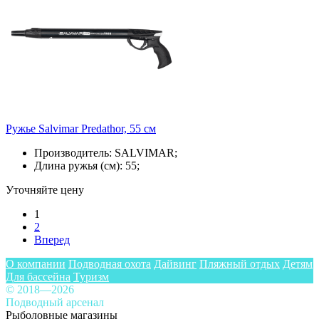
Ружье Salvimar Predathor, 55 см
Производитель: SALVIMAR;
Длина ружья (см): 55;
Уточняйте цену
1
2
Вперед
О компании
Подводная охота
Дайвинг
Пляжный отдых
Детям
Для бассейна
Туризм
© 2018—2026
Подводный арсенал
Рыболовные магазины