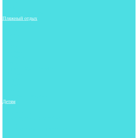
Фонари
Чехлы
Шлема, подшлемники
Пляжный отдых
Аксессуары
Боты
Ласты
Маски
Носки
Одежда
Перчатки
Очки
Сумки, баулы, рюкзаки
Тапочки
Трубки
Фонари
Чехлы
Шапочки, банданы
Детям
Боты
Аксессуары
Аксессуары для бассейна
Боты
Гидрокостюмы для бассейна
Гидрокостюмы для дайвинга