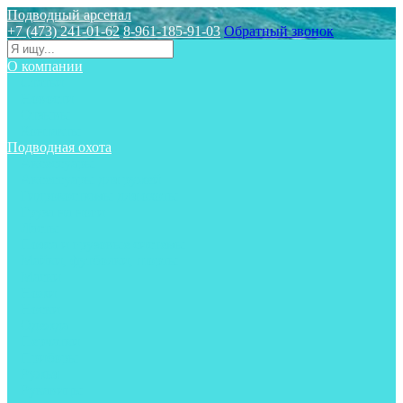
Подводный арсенал
+7 (473) 241-01-62
8-961-185-91-03
Обратный звонок
О компании
Статьи
Новости
Отзывы
Контакты
Подводная охота
Аксессуары
Аксессуары для ружей
Гидрокостюмы для охоты
Груза на ноги
Ласты
Пояса и грузовые системы
Майки, футболки, шорты
Маски
Ножи
Носки
Одежда
Перчатки
Приборы
Ружья
Рукавицы