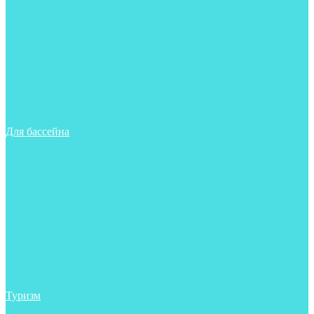
Майки, футболки, шорты
Ласты
Маски
Носки
Одежда
Очки
Перчатки
Тапочки
Трубки
Шапочки для бассейна
Для бассейна
Аксессуары
Аксессуары для бассейна
Гидрокостюмы для бассейна
Ласты
Маски
Носки
Одежда
Очки
Тапочки
Трубки
Чехлы
Шапочки для бассейна
Туризм
Аксессуары