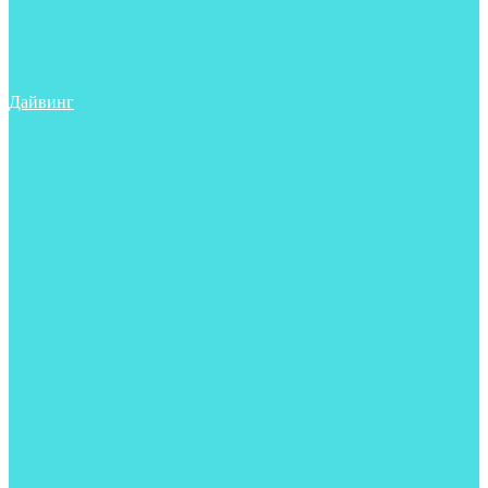
Трубки
Сумки, баулы, рюкзаки
Фонари
Чехлы
Шлема, подшлемники
Дайвинг
Аксессуары
Боты
Гидрокостюмы для дайвинга
Груза на ноги
Регуляторы
Компенсаторы
Балоны
Пояса и грузовые системы
Ласты
Майки, футболки, шорты
Маски
Ножи
Носки
Перчатки
Приборы
Рукавицы
Сумки, баулы, рюкзаки
Тапочки
Трубки