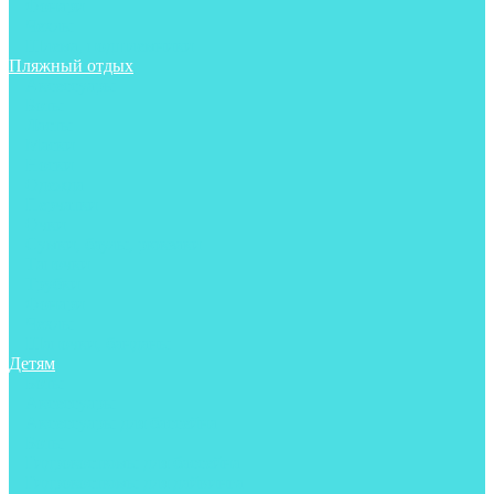
Фонари
Чехлы
Шлема, подшлемники
Пляжный отдых
Аксессуары
Боты
Ласты
Маски
Носки
Одежда
Перчатки
Очки
Сумки, баулы, рюкзаки
Тапочки
Трубки
Фонари
Чехлы
Шапочки, банданы
Детям
Боты
Аксессуары
Аксессуары для бассейна
Боты
Гидрокостюмы для бассейна
Гидрокостюмы для дайвинга