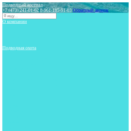
Подводный арсенал
+7 (473) 241-01-62
8-961-185-91-03
Обратный звонок
О компании
Статьи
Новости
Отзывы
Контакты
Подводная охота
Аксессуары
Аксессуары для ружей
Гидрокостюмы для охоты
Груза на ноги
Ласты
Пояса и грузовые системы
Майки, футболки, шорты
Маски
Ножи
Носки
Одежда
Перчатки
Приборы
Ружья
Рукавицы