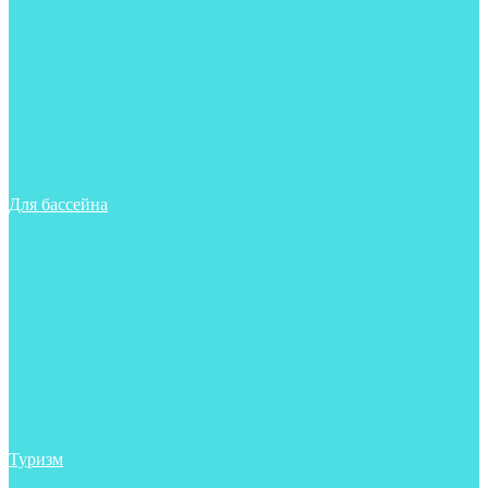
Майки, футболки, шорты
Ласты
Маски
Носки
Одежда
Очки
Перчатки
Тапочки
Трубки
Шапочки для бассейна
Для бассейна
Аксессуары
Аксессуары для бассейна
Гидрокостюмы для бассейна
Ласты
Маски
Носки
Одежда
Очки
Тапочки
Трубки
Чехлы
Шапочки для бассейна
Туризм
Аксессуары