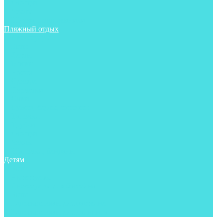
Фонари
Чехлы
Шлема, подшлемники
Пляжный отдых
Аксессуары
Боты
Ласты
Маски
Носки
Одежда
Перчатки
Очки
Сумки, баулы, рюкзаки
Тапочки
Трубки
Фонари
Чехлы
Шапочки, банданы
Детям
Боты
Аксессуары
Аксессуары для бассейна
Боты
Гидрокостюмы для бассейна
Гидрокостюмы для дайвинга