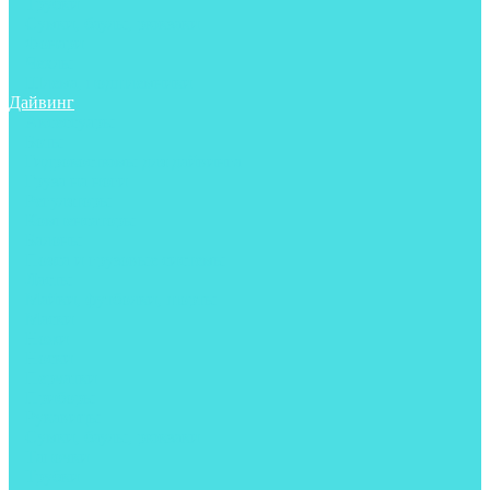
Трубки
Сумки, баулы, рюкзаки
Фонари
Чехлы
Шлема, подшлемники
Дайвинг
Аксессуары
Боты
Гидрокостюмы для дайвинга
Груза на ноги
Регуляторы
Компенсаторы
Балоны
Пояса и грузовые системы
Ласты
Майки, футболки, шорты
Маски
Ножи
Носки
Перчатки
Приборы
Рукавицы
Сумки, баулы, рюкзаки
Тапочки
Трубки