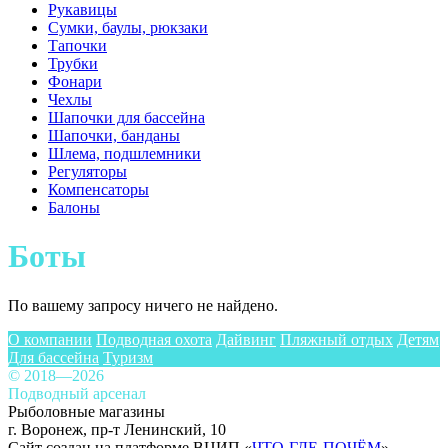
Рукавицы
Сумки, баулы, рюкзаки
Тапочки
Трубки
Фонари
Чехлы
Шапочки для бассейна
Шапочки, банданы
Шлема, подшлемники
Регуляторы
Компенсаторы
Балоны
Боты
По вашему запросу ничего не найдено.
О компании
Подводная охота
Дайвинг
Пляжный отдых
Детям
Для бассейна
Туризм
© 2018—2026
Подводный арсенал
Рыболовные магазины
г. Воронеж, пр-т Ленинский, 10
Сайт создан на платформе ВЦИП «
ЧТО-ГДЕ-ПОЧЁМ
»