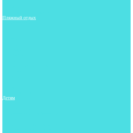
Фонари
Чехлы
Шлема, подшлемники
Пляжный отдых
Аксессуары
Боты
Ласты
Маски
Носки
Одежда
Перчатки
Очки
Сумки, баулы, рюкзаки
Тапочки
Трубки
Фонари
Чехлы
Шапочки, банданы
Детям
Боты
Аксессуары
Аксессуары для бассейна
Боты
Гидрокостюмы для бассейна
Гидрокостюмы для дайвинга