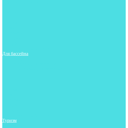
Майки, футболки, шорты
Ласты
Маски
Носки
Одежда
Очки
Перчатки
Тапочки
Трубки
Шапочки для бассейна
Для бассейна
Аксессуары
Аксессуары для бассейна
Гидрокостюмы для бассейна
Ласты
Маски
Носки
Одежда
Очки
Тапочки
Трубки
Чехлы
Шапочки для бассейна
Туризм
Аксессуары