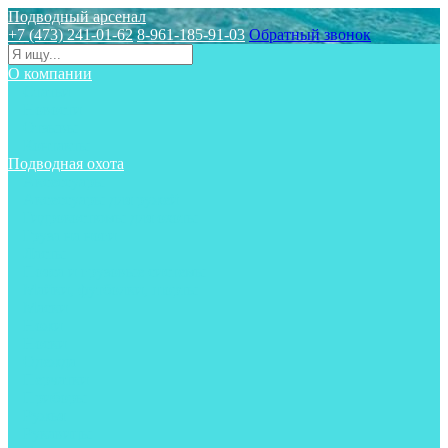
Подводный арсенал
+7 (473) 241-01-62
8-961-185-91-03
Обратный звонок
О компании
Статьи
Новости
Отзывы
Контакты
Подводная охота
Аксессуары
Аксессуары для ружей
Гидрокостюмы для охоты
Груза на ноги
Ласты
Пояса и грузовые системы
Майки, футболки, шорты
Маски
Ножи
Носки
Одежда
Перчатки
Приборы
Ружья
Рукавицы