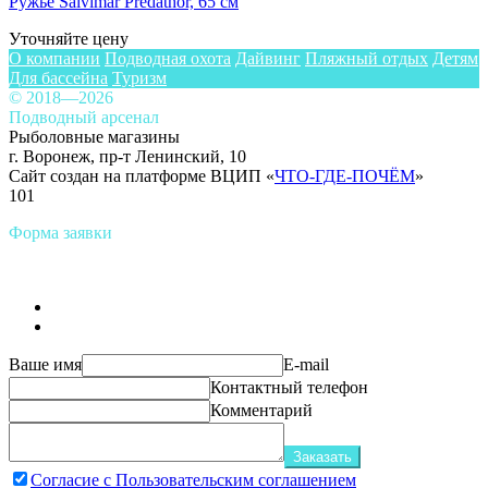
Ружье Salvimar Predathor, 65 см
Уточняйте цену
О компании
Подводная охота
Дайвинг
Пляжный отдых
Детям
Для бассейна
Туризм
© 2018—2026
Подводный арсенал
Рыболовные магазины
г. Воронеж, пр-т Ленинский, 10
Сайт создан на платформе ВЦИП «
ЧТО-ГДЕ-ПОЧЁМ
»
101
Форма заявки
Ваше имя
E-mail
Контактный телефон
Комментарий
Заказать
Согласие с Пользовательским соглашением