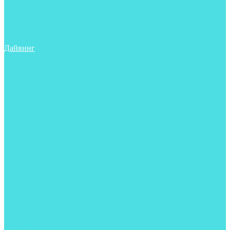
Трубки
Сумки, баулы, рюкзаки
Фонари
Чехлы
Шлема, подшлемники
Дайвинг
Аксессуары
Боты
Гидрокостюмы для дайвинга
Груза на ноги
Регуляторы
Компенсаторы
Балоны
Пояса и грузовые системы
Ласты
Майки, футболки, шорты
Маски
Ножи
Носки
Перчатки
Приборы
Рукавицы
Сумки, баулы, рюкзаки
Тапочки
Трубки