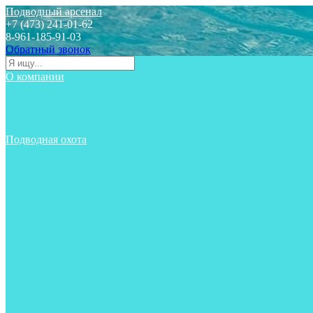
Подводный арсенал
+7 (473) 241-01-62
8-961-185-91-03
Обратный звонок
О компании
Статьи
Новости
Отзывы
Контакты
Подводная охота
Аксессуары
Аксессуары для ружей
Гидрокостюмы для охоты
Груза на ноги
Ласты
Пояса и грузовые системы
Майки, футболки, шорты
Маски
Ножи
Носки
Одежда
Перчатки
Приборы