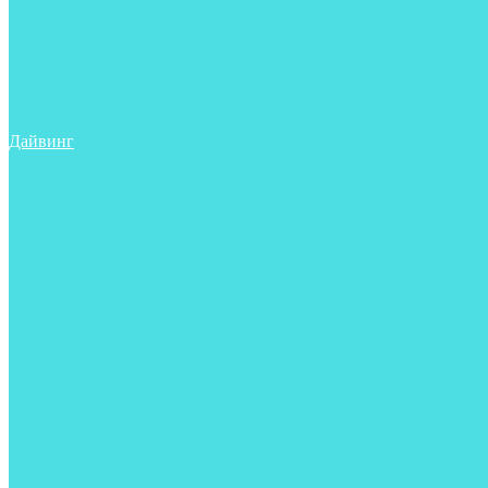
Ружья
Рукавицы
Трубки
Сумки, баулы, рюкзаки
Фонари
Чехлы
Шлема, подшлемники
Дайвинг
Аксессуары
Боты
Гидрокостюмы для дайвинга
Груза на ноги
Регуляторы
Компенсаторы
Балоны
Пояса и грузовые системы
Ласты
Майки, футболки, шорты
Маски
Ножи
Носки
Перчатки
Приборы
Рукавицы
Сумки, баулы, рюкзаки