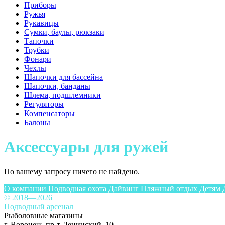
Приборы
Ружья
Рукавицы
Сумки, баулы, рюкзаки
Тапочки
Трубки
Фонари
Чехлы
Шапочки для бассейна
Шапочки, банданы
Шлема, подшлемники
Регуляторы
Компенсаторы
Балоны
Аксессуары для ружей
По вашему запросу ничего не найдено.
О компании
Подводная охота
Дайвинг
Пляжный отдых
Детям
© 2018—2026
Подводный арсенал
Рыболовные магазины
г. Воронеж, пр-т Ленинский, 10