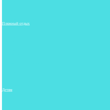
Тапочки
Трубки
Фонари
Чехлы
Шлема, подшлемники
Пляжный отдых
Аксессуары
Боты
Ласты
Маски
Носки
Одежда
Перчатки
Очки
Сумки, баулы, рюкзаки
Тапочки
Трубки
Фонари
Чехлы
Шапочки, банданы
Детям
Боты
Аксессуары
Аксессуары для бассейна
Боты