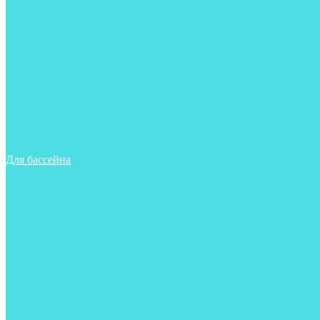
Гидрокостюмы для бассейна
Гидрокостюмы для дайвинга
Майки, футболки, шорты
Ласты
Маски
Носки
Одежда
Очки
Перчатки
Тапочки
Трубки
Шапочки для бассейна
Для бассейна
Аксессуары
Аксессуары для бассейна
Гидрокостюмы для бассейна
Ласты
Маски
Носки
Одежда
Очки
Тапочки
Трубки
Чехлы
Шапочки для бассейна