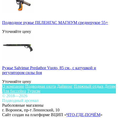
Подводное ружье ПЕЛЕНГАС МАГНУМ среднерукое 55+
Уточняйте цену
Ружье Salvimar Predathor Vuoto, 85 см., с катушкой и
регулятором силы боя
Уточняйте цену
О компании
Подводная охота
Дайвинг
Пляжный отдых
Детям
Для бассейна
Туризм
© 2018—2026
Подводный арсенал
Рыболовные магазины
г. Воронеж, пр-т Ленинский, 10
Сайт создан на платформе ВЦИП «
ЧТО-ГДЕ-ПОЧЁМ
»