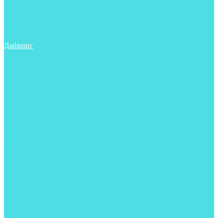
Трубки
Сумки, баулы, рюкзаки
Фонари
Чехлы
Шлема, подшлемники
Дайвинг
Аксессуары
Боты
Гидрокостюмы для дайвинга
Груза на ноги
Регуляторы
Компенсаторы
Балоны
Пояса и грузовые системы
Ласты
Майки, футболки, шорты
Маски
Ножи
Носки
Перчатки
Приборы
Рукавицы
Сумки, баулы, рюкзаки
Тапочки
Трубки