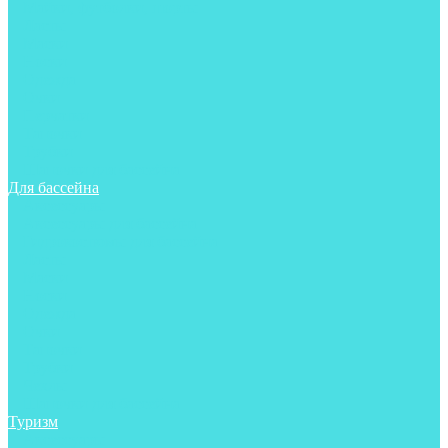
Майки, футболки, шорты
Ласты
Маски
Носки
Одежда
Очки
Перчатки
Тапочки
Трубки
Шапочки для бассейна
Для бассейна
Аксессуары
Аксессуары для бассейна
Гидрокостюмы для бассейна
Ласты
Маски
Носки
Одежда
Очки
Тапочки
Трубки
Чехлы
Шапочки для бассейна
Туризм
Аксессуары