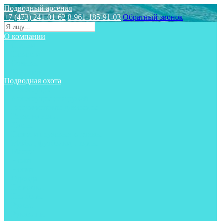
Подводный арсенал
+7 (473) 241-01-62
8-961-185-91-03
Обратный звонок
О компании
Статьи
Новости
Отзывы
Контакты
Подводная охота
Аксессуары
Аксессуары для ружей
Гидрокостюмы для охоты
Груза на ноги
Ласты
Пояса и грузовые системы
Майки, футболки, шорты
Маски
Ножи
Носки
Одежда
Перчатки
Приборы
Ружья
Рукавицы