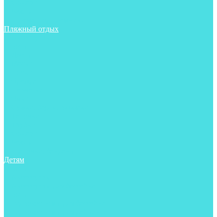
Фонари
Чехлы
Шлема, подшлемники
Пляжный отдых
Аксессуары
Боты
Ласты
Маски
Носки
Одежда
Перчатки
Очки
Сумки, баулы, рюкзаки
Тапочки
Трубки
Фонари
Чехлы
Шапочки, банданы
Детям
Боты
Аксессуары
Аксессуары для бассейна
Боты
Гидрокостюмы для бассейна
Гидрокостюмы для дайвинга