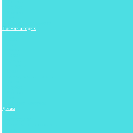
Тапочки
Трубки
Фонари
Чехлы
Шлема, подшлемники
Пляжный отдых
Аксессуары
Боты
Ласты
Маски
Носки
Одежда
Перчатки
Очки
Сумки, баулы, рюкзаки
Тапочки
Трубки
Фонари
Чехлы
Шапочки, банданы
Детям
Боты
Аксессуары
Аксессуары для бассейна
Боты