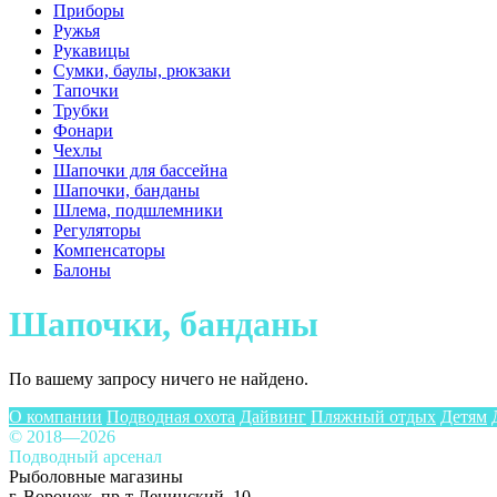
Приборы
Ружья
Рукавицы
Сумки, баулы, рюкзаки
Тапочки
Трубки
Фонари
Чехлы
Шапочки для бассейна
Шапочки, банданы
Шлема, подшлемники
Регуляторы
Компенсаторы
Балоны
Шапочки, банданы
По вашему запросу ничего не найдено.
О компании
Подводная охота
Дайвинг
Пляжный отдых
Детям
© 2018—2026
Подводный арсенал
Рыболовные магазины
г. Воронеж, пр-т Ленинский, 10