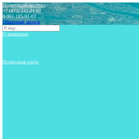
Подводный арсенал
+7 (473) 241-01-62
8-961-185-91-03
Обратный звонок
О компании
Статьи
Новости
Отзывы
Контакты
Подводная охота
Аксессуары
Аксессуары для ружей
Гидрокостюмы для охоты
Груза на ноги
Ласты
Пояса и грузовые системы
Майки, футболки, шорты
Маски
Ножи
Носки
Одежда
Перчатки
Приборы