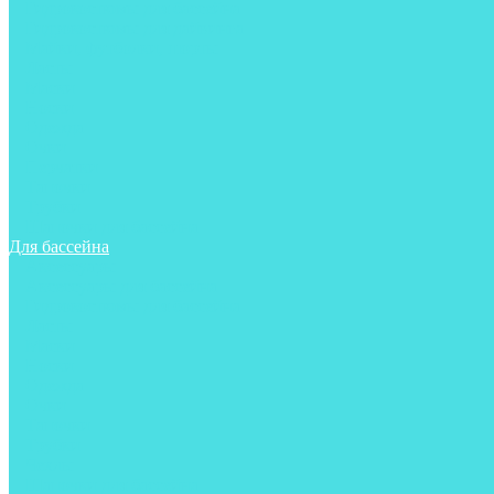
Гидрокостюмы для бассейна
Гидрокостюмы для дайвинга
Майки, футболки, шорты
Ласты
Маски
Носки
Одежда
Очки
Перчатки
Тапочки
Трубки
Шапочки для бассейна
Для бассейна
Аксессуары
Аксессуары для бассейна
Гидрокостюмы для бассейна
Ласты
Маски
Носки
Одежда
Очки
Тапочки
Трубки
Чехлы
Шапочки для бассейна