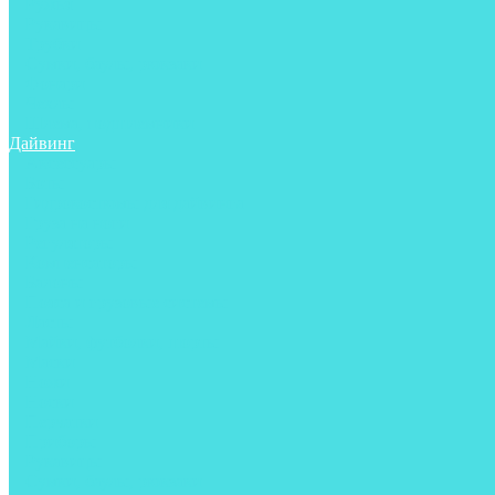
Ружья
Рукавицы
Трубки
Сумки, баулы, рюкзаки
Фонари
Чехлы
Шлема, подшлемники
Дайвинг
Аксессуары
Боты
Гидрокостюмы для дайвинга
Груза на ноги
Регуляторы
Компенсаторы
Балоны
Пояса и грузовые системы
Ласты
Майки, футболки, шорты
Маски
Ножи
Носки
Перчатки
Приборы
Рукавицы
Сумки, баулы, рюкзаки