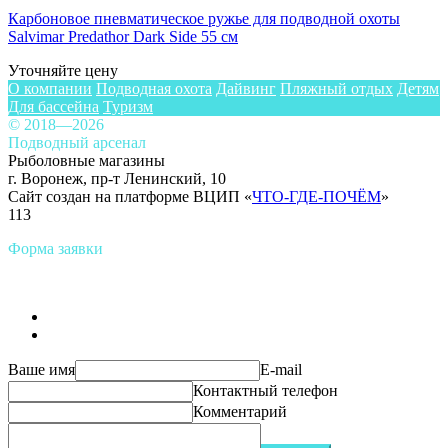
Карбоновое пневматическое ружье для подводной охоты
Salvimar Predathor Dark Side 55 см
Уточняйте цену
О компании
Подводная охота
Дайвинг
Пляжный отдых
Детям
Для бассейна
Туризм
© 2018—2026
Подводный арсенал
Рыболовные магазины
г. Воронеж, пр-т Ленинский, 10
Сайт создан на платформе ВЦИП «
ЧТО-ГДЕ-ПОЧЁМ
»
113
Форма заявки
Ваше имя
E-mail
Контактный телефон
Комментарий