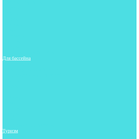
Майки, футболки, шорты
Ласты
Маски
Носки
Одежда
Очки
Перчатки
Тапочки
Трубки
Шапочки для бассейна
Для бассейна
Аксессуары
Аксессуары для бассейна
Гидрокостюмы для бассейна
Ласты
Маски
Носки
Одежда
Очки
Тапочки
Трубки
Чехлы
Шапочки для бассейна
Туризм
Аксессуары