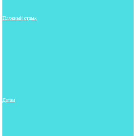
Фонари
Чехлы
Шлема, подшлемники
Пляжный отдых
Аксессуары
Боты
Ласты
Маски
Носки
Одежда
Перчатки
Очки
Сумки, баулы, рюкзаки
Тапочки
Трубки
Фонари
Чехлы
Шапочки, банданы
Детям
Боты
Аксессуары
Аксессуары для бассейна
Боты
Гидрокостюмы для бассейна
Гидрокостюмы для дайвинга