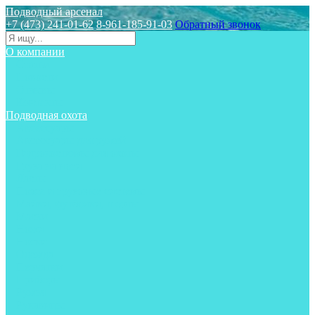
Подводный арсенал
+7 (473) 241-01-62
8-961-185-91-03
Обратный звонок
О компании
Статьи
Новости
Отзывы
Контакты
Подводная охота
Аксессуары
Аксессуары для ружей
Гидрокостюмы для охоты
Груза на ноги
Ласты
Пояса и грузовые системы
Майки, футболки, шорты
Маски
Ножи
Носки
Одежда
Перчатки
Приборы
Ружья
Рукавицы