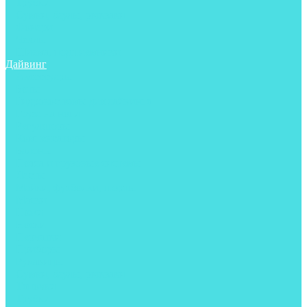
Трубки
Сумки, баулы, рюкзаки
Фонари
Чехлы
Шлема, подшлемники
Дайвинг
Аксессуары
Боты
Гидрокостюмы для дайвинга
Груза на ноги
Регуляторы
Компенсаторы
Балоны
Пояса и грузовые системы
Ласты
Майки, футболки, шорты
Маски
Ножи
Носки
Перчатки
Приборы
Рукавицы
Сумки, баулы, рюкзаки
Тапочки
Трубки