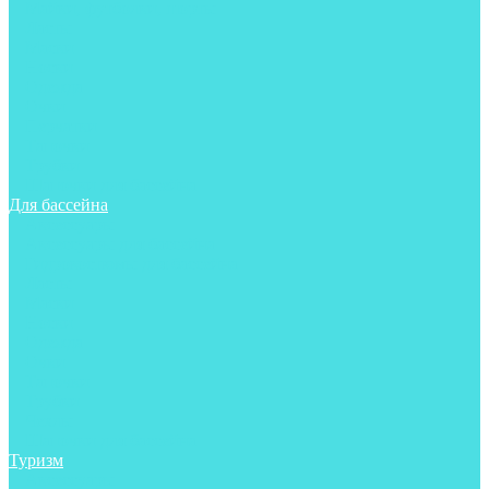
Майки, футболки, шорты
Ласты
Маски
Носки
Одежда
Очки
Перчатки
Тапочки
Трубки
Шапочки для бассейна
Для бассейна
Аксессуары
Аксессуары для бассейна
Гидрокостюмы для бассейна
Ласты
Маски
Носки
Одежда
Очки
Тапочки
Трубки
Чехлы
Шапочки для бассейна
Туризм
Аксессуары