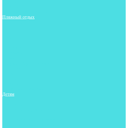
Фонари
Чехлы
Шлема, подшлемники
Пляжный отдых
Аксессуары
Боты
Ласты
Маски
Носки
Одежда
Перчатки
Очки
Сумки, баулы, рюкзаки
Тапочки
Трубки
Фонари
Чехлы
Шапочки, банданы
Детям
Боты
Аксессуары
Аксессуары для бассейна
Боты
Гидрокостюмы для бассейна
Гидрокостюмы для дайвинга