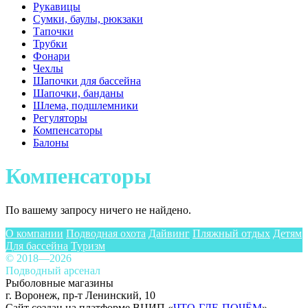
Рукавицы
Сумки, баулы, рюкзаки
Тапочки
Трубки
Фонари
Чехлы
Шапочки для бассейна
Шапочки, банданы
Шлема, подшлемники
Регуляторы
Компенсаторы
Балоны
Компенсаторы
По вашему запросу ничего не найдено.
О компании
Подводная охота
Дайвинг
Пляжный отдых
Детям
Для бассейна
Туризм
© 2018—2026
Подводный арсенал
Рыболовные магазины
г. Воронеж, пр-т Ленинский, 10
Сайт создан на платформе ВЦИП «
ЧТО-ГДЕ-ПОЧЁМ
»