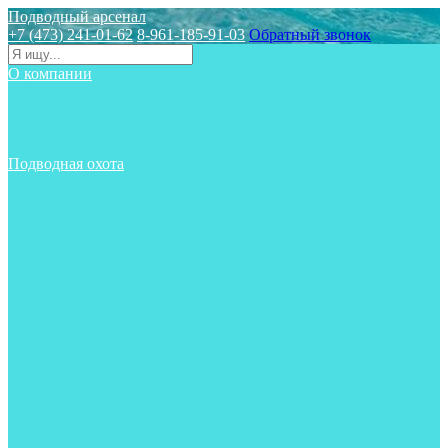
Подводный арсенал
+7 (473) 241-01-62
8-961-185-91-03
Обратный звонок
О компании
Статьи
Новости
Отзывы
Контакты
Подводная охота
Аксессуары
Аксессуары для ружей
Гидрокостюмы для охоты
Груза на ноги
Ласты
Пояса и грузовые системы
Майки, футболки, шорты
Маски
Ножи
Носки
Одежда
Перчатки
Приборы
Ружья
Рукавицы