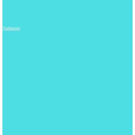
Трубки
Сумки, баулы, рюкзаки
Фонари
Чехлы
Шлема, подшлемники
Дайвинг
Аксессуары
Боты
Гидрокостюмы для дайвинга
Груза на ноги
Регуляторы
Компенсаторы
Балоны
Пояса и грузовые системы
Ласты
Майки, футболки, шорты
Маски
Ножи
Носки
Перчатки
Приборы
Рукавицы
Сумки, баулы, рюкзаки
Тапочки
Трубки