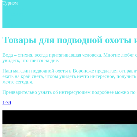
Туризм
Аксессуары
Одежда
Фонари
Ножи
Товары для подводной охоты 
Вода – стихия, всегда притягивавшая человека. Многие любят с
увидеть, что таится на дне.
Наш магазин подводной охоты в Воронеже предлагает отправить
ехать на край света, чтобы увидеть нечто интересное, получи
мечте сегодня.
Предварительно узнать об интересующем подробнее можно по 
1:39