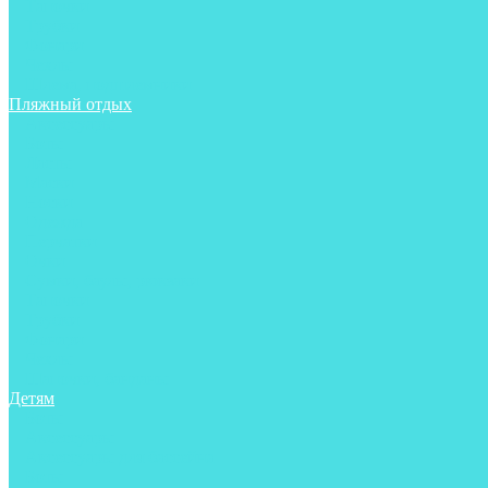
Тапочки
Трубки
Фонари
Чехлы
Шлема, подшлемники
Пляжный отдых
Аксессуары
Боты
Ласты
Маски
Носки
Одежда
Перчатки
Очки
Сумки, баулы, рюкзаки
Тапочки
Трубки
Фонари
Чехлы
Шапочки, банданы
Детям
Боты
Аксессуары
Аксессуары для бассейна
Боты