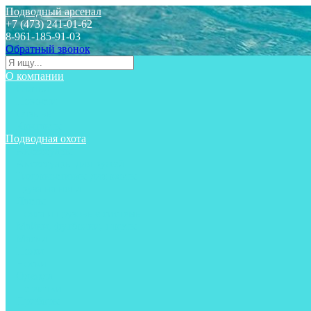
Подводный арсенал
+7 (473) 241-01-62
8-961-185-91-03
Обратный звонок
О компании
Статьи
Новости
Отзывы
Контакты
Подводная охота
Аксессуары
Аксессуары для ружей
Гидрокостюмы для охоты
Груза на ноги
Ласты
Пояса и грузовые системы
Майки, футболки, шорты
Маски
Ножи
Носки
Одежда
Перчатки
Приборы