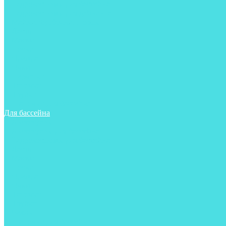
Гидрокостюмы для бассейна
Гидрокостюмы для дайвинга
Майки, футболки, шорты
Ласты
Маски
Носки
Одежда
Очки
Перчатки
Тапочки
Трубки
Шапочки для бассейна
Для бассейна
Аксессуары
Аксессуары для бассейна
Гидрокостюмы для бассейна
Ласты
Маски
Носки
Одежда
Очки
Тапочки
Трубки
Чехлы
Шапочки для бассейна