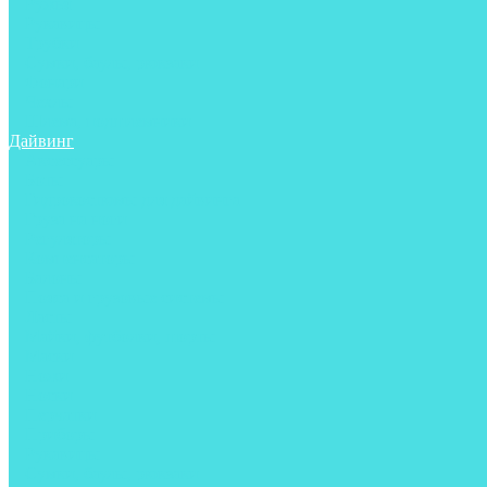
Ружья
Рукавицы
Трубки
Сумки, баулы, рюкзаки
Фонари
Чехлы
Шлема, подшлемники
Дайвинг
Аксессуары
Боты
Гидрокостюмы для дайвинга
Груза на ноги
Регуляторы
Компенсаторы
Балоны
Пояса и грузовые системы
Ласты
Майки, футболки, шорты
Маски
Ножи
Носки
Перчатки
Приборы
Рукавицы
Сумки, баулы, рюкзаки