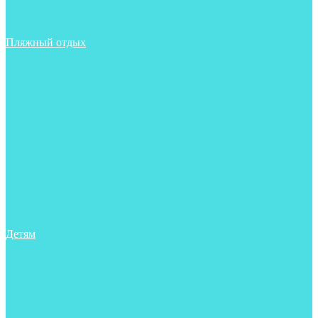
Фонари
Чехлы
Шлема, подшлемники
Пляжный отдых
Аксессуары
Боты
Ласты
Маски
Носки
Одежда
Перчатки
Очки
Сумки, баулы, рюкзаки
Тапочки
Трубки
Фонари
Чехлы
Шапочки, банданы
Детям
Боты
Аксессуары
Аксессуары для бассейна
Боты
Гидрокостюмы для бассейна
Гидрокостюмы для дайвинга