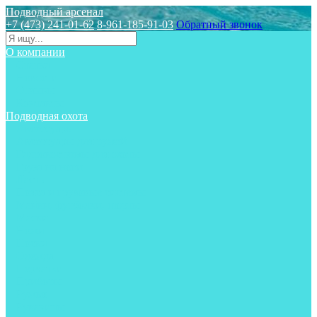
Подводный арсенал
+7 (473) 241-01-62
8-961-185-91-03
Обратный звонок
О компании
Статьи
Новости
Отзывы
Контакты
Подводная охота
Аксессуары
Аксессуары для ружей
Гидрокостюмы для охоты
Груза на ноги
Ласты
Пояса и грузовые системы
Майки, футболки, шорты
Маски
Ножи
Носки
Одежда
Перчатки
Приборы
Ружья
Рукавицы