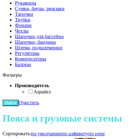
Рукавицы
Сумки, баулы, рюкзаки
Тапочки
Трубки
Фонари
Чехлы
Шапочки для бассейна
Шапочки, банданы
Шлема, подшлемники
Регуляторы
Компенсаторы
Балоны
Фильтры
Производитель
Aquatics
Очистить
Найти
Пояса и грузовые системы
Сортировать:
по умолчанию
по алфавиту
по цене