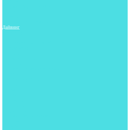
Трубки
Сумки, баулы, рюкзаки
Фонари
Чехлы
Шлема, подшлемники
Дайвинг
Аксессуары
Боты
Гидрокостюмы для дайвинга
Груза на ноги
Регуляторы
Компенсаторы
Балоны
Пояса и грузовые системы
Ласты
Майки, футболки, шорты
Маски
Ножи
Носки
Перчатки
Приборы
Рукавицы
Сумки, баулы, рюкзаки
Тапочки
Трубки