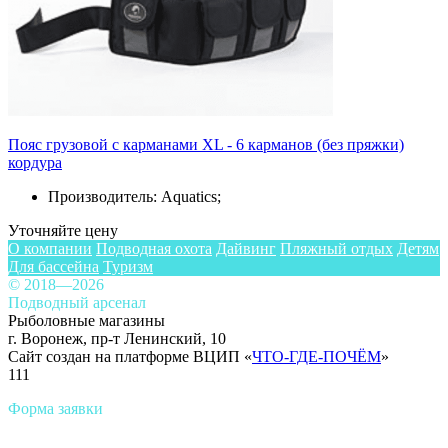
Пояс грузовой с карманами XL - 6 карманов (без пряжки)
кордура
Производитель: Aquatics;
Уточняйте цену
О компании
Подводная охота
Дайвинг
Пляжный отдых
Детям
Для бассейна
Туризм
© 2018—2026
Подводный арсенал
Рыболовные магазины
г. Воронеж, пр-т Ленинский, 10
Сайт создан на платформе ВЦИП «
ЧТО-ГДЕ-ПОЧЁМ
»
111
Форма заявки