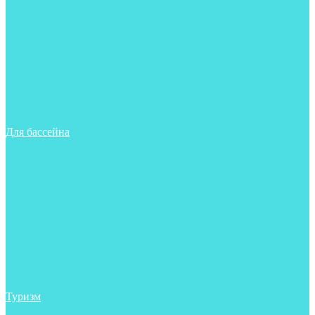
Майки, футболки, шорты
Ласты
Маски
Носки
Одежда
Очки
Перчатки
Тапочки
Трубки
Шапочки для бассейна
Для бассейна
Аксессуары
Аксессуары для бассейна
Гидрокостюмы для бассейна
Ласты
Маски
Носки
Одежда
Очки
Тапочки
Трубки
Чехлы
Шапочки для бассейна
Туризм
Аксессуары