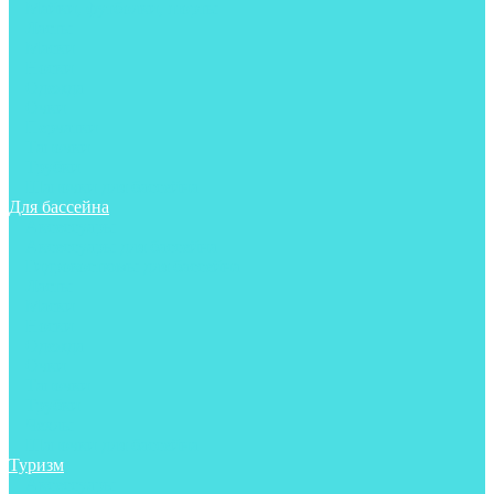
Майки, футболки, шорты
Ласты
Маски
Носки
Одежда
Очки
Перчатки
Тапочки
Трубки
Шапочки для бассейна
Для бассейна
Аксессуары
Аксессуары для бассейна
Гидрокостюмы для бассейна
Ласты
Маски
Носки
Одежда
Очки
Тапочки
Трубки
Чехлы
Шапочки для бассейна
Туризм
Аксессуары