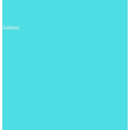
Трубки
Сумки, баулы, рюкзаки
Фонари
Чехлы
Шлема, подшлемники
Дайвинг
Аксессуары
Боты
Гидрокостюмы для дайвинга
Груза на ноги
Регуляторы
Компенсаторы
Балоны
Пояса и грузовые системы
Ласты
Майки, футболки, шорты
Маски
Ножи
Носки
Перчатки
Приборы
Рукавицы
Сумки, баулы, рюкзаки
Тапочки
Трубки