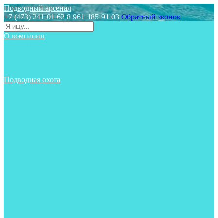
Подводный арсенал
+7 (473) 241-01-62
8-961-185-91-03
Обратный звонок
О компании
Статьи
Новости
Отзывы
Контакты
Подводная охота
Аксессуары
Аксессуары для ружей
Гидрокостюмы для охоты
Груза на ноги
Ласты
Пояса и грузовые системы
Майки, футболки, шорты
Маски
Ножи
Носки
Одежда
Перчатки
Приборы
Ружья
Рукавицы