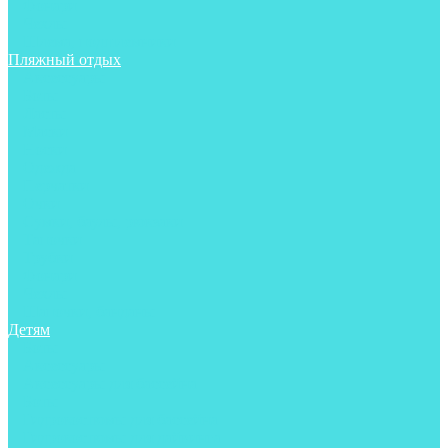
Фонари
Чехлы
Шлема, подшлемники
Пляжный отдых
Аксессуары
Боты
Ласты
Маски
Носки
Одежда
Перчатки
Очки
Сумки, баулы, рюкзаки
Тапочки
Трубки
Фонари
Чехлы
Шапочки, банданы
Детям
Боты
Аксессуары
Аксессуары для бассейна
Боты
Гидрокостюмы для бассейна
Гидрокостюмы для дайвинга