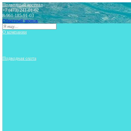
Подводный арсенал
+7 (473) 241-01-62
8-961-185-91-03
Обратный звонок
О компании
Статьи
Новости
Отзывы
Контакты
Подводная охота
Аксессуары
Аксессуары для ружей
Гидрокостюмы для охоты
Груза на ноги
Ласты
Пояса и грузовые системы
Майки, футболки, шорты
Маски
Ножи
Носки
Одежда
Перчатки
Приборы