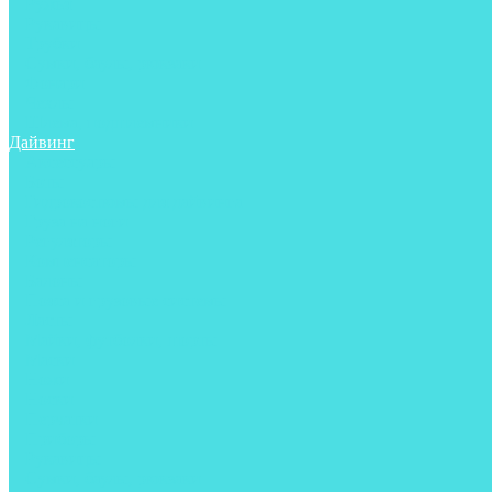
Ружья
Рукавицы
Трубки
Сумки, баулы, рюкзаки
Фонари
Чехлы
Шлема, подшлемники
Дайвинг
Аксессуары
Боты
Гидрокостюмы для дайвинга
Груза на ноги
Регуляторы
Компенсаторы
Балоны
Пояса и грузовые системы
Ласты
Майки, футболки, шорты
Маски
Ножи
Носки
Перчатки
Приборы
Рукавицы
Сумки, баулы, рюкзаки