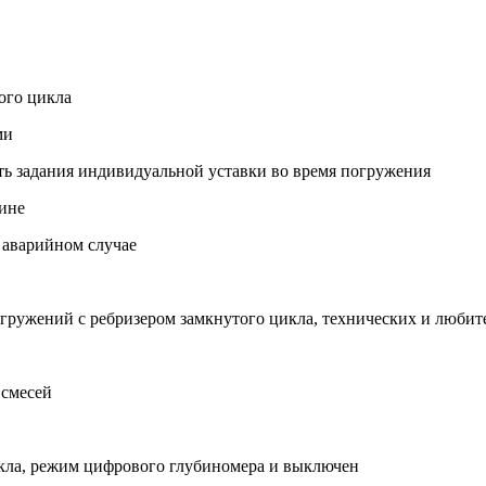
ого цикла
ми
ть задания индивидуальной уставки во время погружения
бине
 аварийном случае
ружений с ребризером замкнутого цикла, технических и любит
 смесей
цикла, режим цифрового глубиномера и выключен