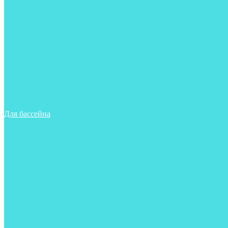
Гидрокостюмы для бассейна
Гидрокостюмы для дайвинга
Майки, футболки, шорты
Ласты
Маски
Носки
Одежда
Очки
Перчатки
Тапочки
Трубки
Шапочки для бассейна
Для бассейна
Аксессуары
Аксессуары для бассейна
Гидрокостюмы для бассейна
Ласты
Маски
Носки
Одежда
Очки
Тапочки
Трубки
Чехлы
Шапочки для бассейна