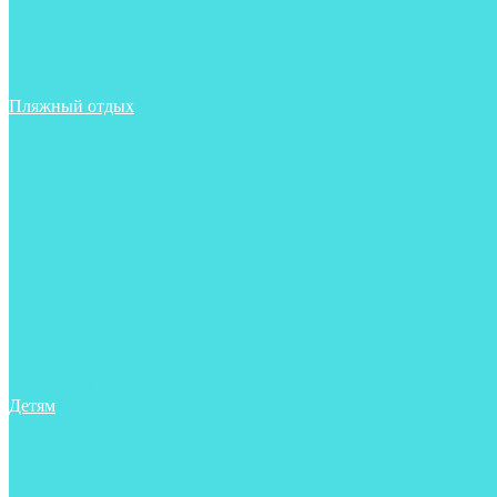
Тапочки
Трубки
Фонари
Чехлы
Шлема, подшлемники
Пляжный отдых
Аксессуары
Боты
Ласты
Маски
Носки
Одежда
Перчатки
Очки
Сумки, баулы, рюкзаки
Тапочки
Трубки
Фонари
Чехлы
Шапочки, банданы
Детям
Боты
Аксессуары
Аксессуары для бассейна
Боты