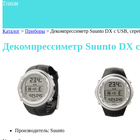
Туризм
Аксессуары
Одежда
Фонари
Ножи
Каталог
>
Приборы
>
Декомпрессиметр Suunto DX с USB, сере
Декомпрессиметр Suunto DX с
Производитель:
Suunto