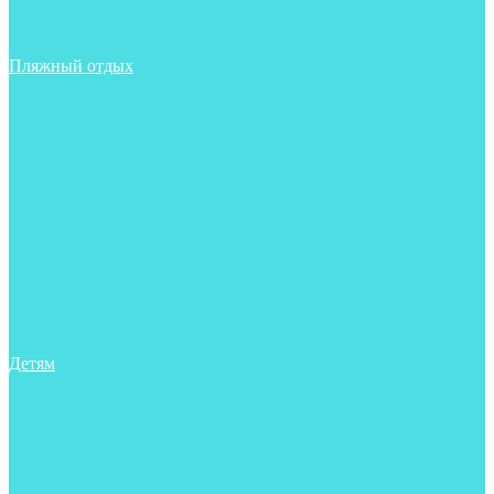
Фонари
Чехлы
Шлема, подшлемники
Пляжный отдых
Аксессуары
Боты
Ласты
Маски
Носки
Одежда
Перчатки
Очки
Сумки, баулы, рюкзаки
Тапочки
Трубки
Фонари
Чехлы
Шапочки, банданы
Детям
Боты
Аксессуары
Аксессуары для бассейна
Боты
Гидрокостюмы для бассейна
Гидрокостюмы для дайвинга