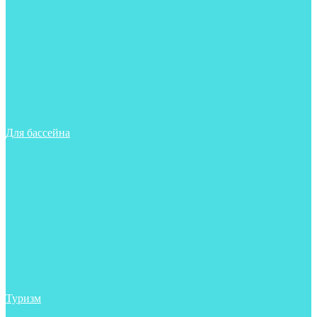
Майки, футболки, шорты
Ласты
Маски
Носки
Одежда
Очки
Перчатки
Тапочки
Трубки
Шапочки для бассейна
Для бассейна
Аксессуары
Аксессуары для бассейна
Гидрокостюмы для бассейна
Ласты
Маски
Носки
Одежда
Очки
Тапочки
Трубки
Чехлы
Шапочки для бассейна
Туризм
Аксессуары