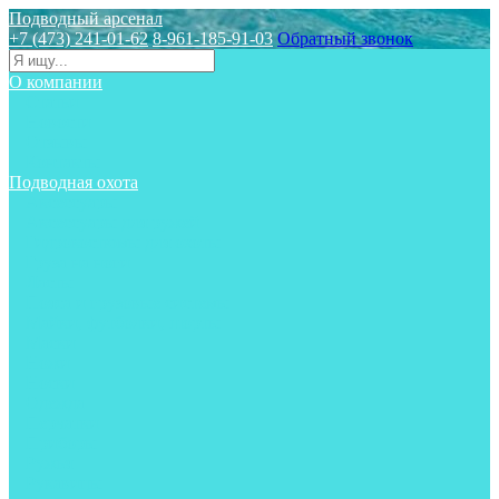
Подводный арсенал
+7 (473) 241-01-62
8-961-185-91-03
Обратный звонок
О компании
Статьи
Новости
Отзывы
Контакты
Подводная охота
Аксессуары
Аксессуары для ружей
Гидрокостюмы для охоты
Груза на ноги
Ласты
Пояса и грузовые системы
Майки, футболки, шорты
Маски
Ножи
Носки
Одежда
Перчатки
Приборы
Ружья
Рукавицы