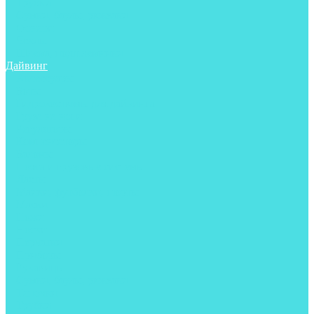
Трубки
Сумки, баулы, рюкзаки
Фонари
Чехлы
Шлема, подшлемники
Дайвинг
Аксессуары
Боты
Гидрокостюмы для дайвинга
Груза на ноги
Регуляторы
Компенсаторы
Балоны
Пояса и грузовые системы
Ласты
Майки, футболки, шорты
Маски
Ножи
Носки
Перчатки
Приборы
Рукавицы
Сумки, баулы, рюкзаки
Тапочки
Трубки