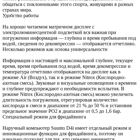
общаться с поклонниками этого спорта, живущими в разных
странах мира.
Удобство работы
На хорошо читаемом матричном дисплее с
электролюминесцентной подсветкой вся важная при
погружении информация — глубина и время пребывания под
водой, сведения по декомпрессии — отображается отчетливо.
Несколько режимов как основа универсальности
Информация о настоящей и максимальной глубине, текущее
время, время пребывания под водой, время декомпрессии и
температура отчетливо отображаются на дисплее как в
режиме Air (Воздух), так и в режиме Nitrox (Кислородно-
азотная смесь). Звуковые и визуальные оповещения о времени
и глубине предупреждают о необходимости всплытия. В
режиме Nitrox (Кислородно-азотная смесь) можно увеличить
длительность погружения, отрегулировав количество
кислорода в смеси в диапазоне от 21 % до 50 % и установив
предельное значение PO2 в диапазоне от 0,5 до 1,6 бар.
Специальный режим для фридайвинга
Наручный компьютер Suunto D4i имеет отдельный режим и
инновационные функции для фридайвинга, поэтому он
идеально подходит для тех, кто серьезно занимается