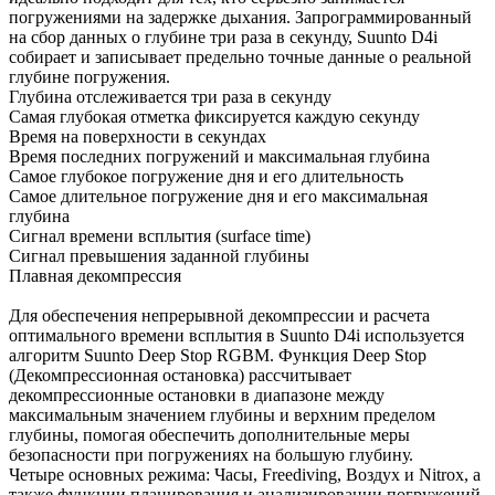
погружениями на задержке дыхания. Запрограммированный
на сбор данных о глубине три раза в секунду, Suunto D4i
собирает и записывает предельно точные данные о реальной
глубине погружения.
Глубина отслеживается три раза в секунду
Самая глубокая отметка фиксируется каждую секунду
Время на поверхности в секундах
Время последних погружений и максимальная глубина
Самое глубокое погружение дня и его длительность
Самое длительное погружение дня и его максимальная
глубина
Сигнал времени всплытия (surface time)
Сигнал превышения заданной глубины
Плавная декомпрессия
Для обеспечения непрерывной декомпрессии и расчета
оптимального времени всплытия в Suunto D4i используется
алгоритм Suunto Deep Stop RGBM. Функция Deep Stop
(Декомпрессионная остановка) рассчитывает
декомпрессионные остановки в диапазоне между
максимальным значением глубины и верхним пределом
глубины, помогая обеспечить дополнительные меры
безопасности при погружениях на большую глубину.
Четыре основных режима: Часы, Freediving, Воздух и Nitrox, а
также функции планирования и анализировании погружений