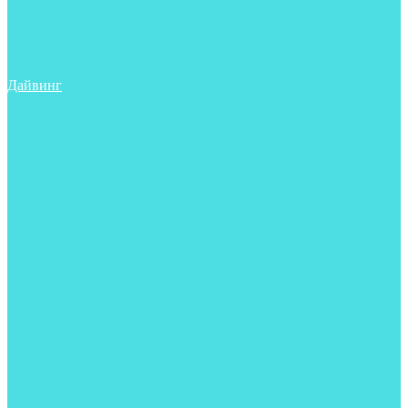
Трубки
Сумки, баулы, рюкзаки
Фонари
Чехлы
Шлема, подшлемники
Дайвинг
Аксессуары
Боты
Гидрокостюмы для дайвинга
Груза на ноги
Регуляторы
Компенсаторы
Балоны
Пояса и грузовые системы
Ласты
Майки, футболки, шорты
Маски
Ножи
Носки
Перчатки
Приборы
Рукавицы
Сумки, баулы, рюкзаки
Тапочки
Трубки