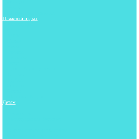
Фонари
Чехлы
Шлема, подшлемники
Пляжный отдых
Аксессуары
Боты
Ласты
Маски
Носки
Одежда
Перчатки
Очки
Сумки, баулы, рюкзаки
Тапочки
Трубки
Фонари
Чехлы
Шапочки, банданы
Детям
Боты
Аксессуары
Аксессуары для бассейна
Боты
Гидрокостюмы для бассейна
Гидрокостюмы для дайвинга