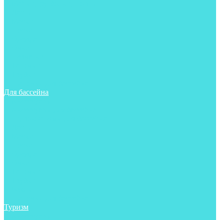
Майки, футболки, шорты
Ласты
Маски
Носки
Одежда
Очки
Перчатки
Тапочки
Трубки
Шапочки для бассейна
Для бассейна
Аксессуары
Аксессуары для бассейна
Гидрокостюмы для бассейна
Ласты
Маски
Носки
Одежда
Очки
Тапочки
Трубки
Чехлы
Шапочки для бассейна
Туризм
Аксессуары