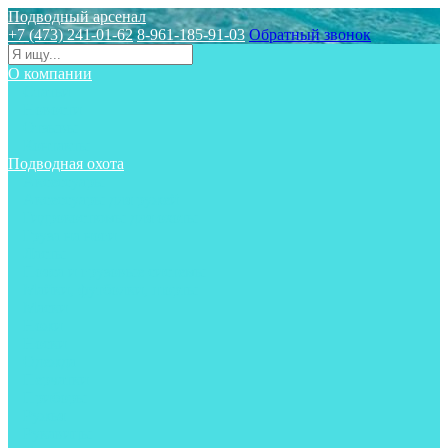
Подводный арсенал
+7 (473) 241-01-62
8-961-185-91-03
Обратный звонок
О компании
Статьи
Новости
Отзывы
Контакты
Подводная охота
Аксессуары
Аксессуары для ружей
Гидрокостюмы для охоты
Груза на ноги
Ласты
Пояса и грузовые системы
Майки, футболки, шорты
Маски
Ножи
Носки
Одежда
Перчатки
Приборы
Ружья
Рукавицы