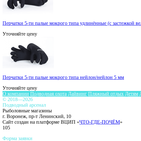
Перчатки 5-ти палые мокрого типа удлинённые (с застежкой ве
Уточняйте цену
Перчатки 5-ти палые мокрого типа нейлон/нейлон 5 мм
Уточняйте цену
О компании
Подводная охота
Дайвинг
Пляжный отдых
Детям
© 2018—2026
Подводный арсенал
Рыболовные магазины
г. Воронеж, пр-т Ленинский, 10
Сайт создан на платформе ВЦИП «
ЧТО-ГДЕ-ПОЧЁМ
»
105
Форма заявки