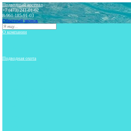
Подводный арсенал
+7 (473) 241-01-62
8-961-185-91-03
Обратный звонок
О компании
Статьи
Новости
Отзывы
Контакты
Подводная охота
Аксессуары
Аксессуары для ружей
Гидрокостюмы для охоты
Груза на ноги
Ласты
Пояса и грузовые системы
Майки, футболки, шорты
Маски
Ножи
Носки
Одежда
Перчатки
Приборы