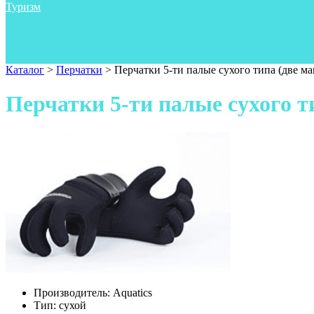
Туризм
Аксессуары
Одежда
Фонари
Ножи
Каталог
>
Перчатки
>
Перчатки 5-ти палые сухого типа (две ма
Перчатки 5-ти палые сухого т
Производитель:
Aquatics
Тип:
сухой