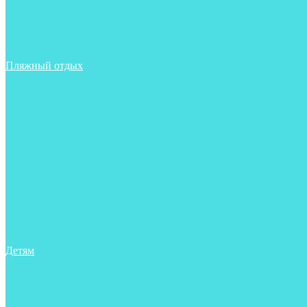
Тапочки
Трубки
Фонари
Чехлы
Шлема, подшлемники
Пляжный отдых
Аксессуары
Боты
Ласты
Маски
Носки
Одежда
Перчатки
Очки
Сумки, баулы, рюкзаки
Тапочки
Трубки
Фонари
Чехлы
Шапочки, банданы
Детям
Боты
Аксессуары
Аксессуары для бассейна
Боты