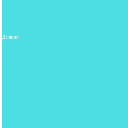
Ружья
Рукавицы
Трубки
Сумки, баулы, рюкзаки
Фонари
Чехлы
Шлема, подшлемники
Дайвинг
Аксессуары
Боты
Гидрокостюмы для дайвинга
Груза на ноги
Регуляторы
Компенсаторы
Балоны
Пояса и грузовые системы
Ласты
Майки, футболки, шорты
Маски
Ножи
Носки
Перчатки
Приборы
Рукавицы
Сумки, баулы, рюкзаки