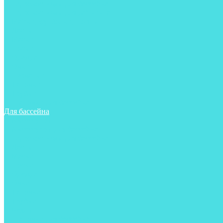
Гидрокостюмы для бассейна
Гидрокостюмы для дайвинга
Майки, футболки, шорты
Ласты
Маски
Носки
Одежда
Очки
Перчатки
Тапочки
Трубки
Шапочки для бассейна
Для бассейна
Аксессуары
Аксессуары для бассейна
Гидрокостюмы для бассейна
Ласты
Маски
Носки
Одежда
Очки
Тапочки
Трубки
Чехлы
Шапочки для бассейна