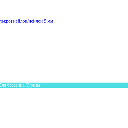
лькро) нейлон/нейлон 5 мм
Для бассейна
Туризм