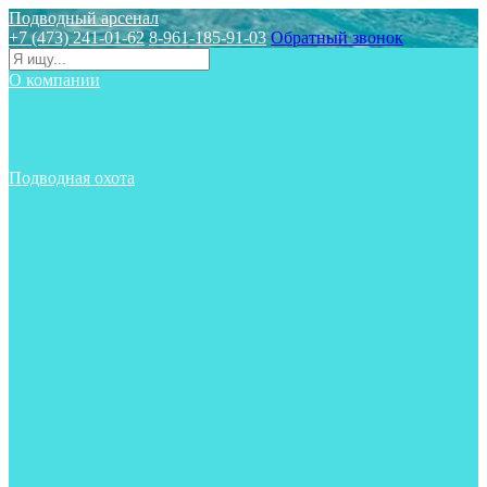
Подводный арсенал
+7 (473) 241-01-62
8-961-185-91-03
Обратный звонок
О компании
Статьи
Новости
Отзывы
Контакты
Подводная охота
Аксессуары
Аксессуары для ружей
Гидрокостюмы для охоты
Груза на ноги
Ласты
Пояса и грузовые системы
Майки, футболки, шорты
Маски
Ножи
Носки
Одежда
Перчатки
Приборы
Ружья
Рукавицы