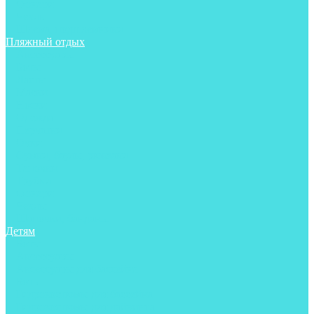
Фонари
Чехлы
Шлема, подшлемники
Пляжный отдых
Аксессуары
Боты
Ласты
Маски
Носки
Одежда
Перчатки
Очки
Сумки, баулы, рюкзаки
Тапочки
Трубки
Фонари
Чехлы
Шапочки, банданы
Детям
Боты
Аксессуары
Аксессуары для бассейна
Боты
Гидрокостюмы для бассейна
Гидрокостюмы для дайвинга