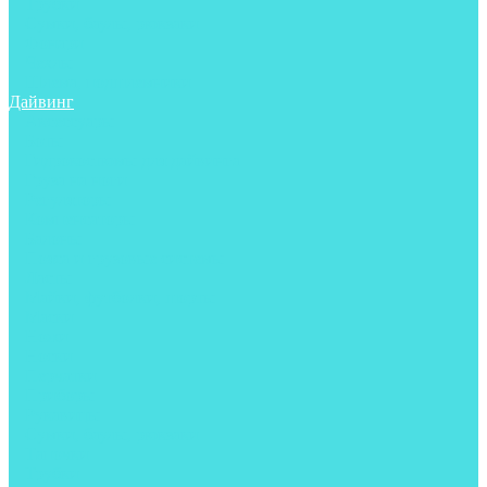
Трубки
Сумки, баулы, рюкзаки
Фонари
Чехлы
Шлема, подшлемники
Дайвинг
Аксессуары
Боты
Гидрокостюмы для дайвинга
Груза на ноги
Регуляторы
Компенсаторы
Балоны
Пояса и грузовые системы
Ласты
Майки, футболки, шорты
Маски
Ножи
Носки
Перчатки
Приборы
Рукавицы
Сумки, баулы, рюкзаки
Тапочки
Трубки