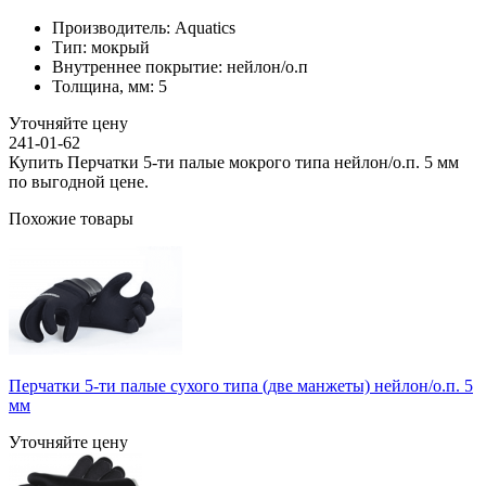
Производитель:
Aquatics
Тип:
мокрый
Внутреннее покрытие:
нейлон/о.п
Толщина, мм:
5
Уточняйте цену
241-01-62
Купить Перчатки 5-ти палые мокрого типа нейлон/о.п. 5 мм
по выгодной цене.
Похожие товары
Перчатки 5-ти палые сухого типа (две манжеты) нейлон/о.п. 5
мм
Уточняйте цену