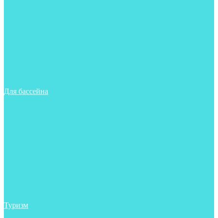
Майки, футболки, шорты
Ласты
Маски
Носки
Одежда
Очки
Перчатки
Тапочки
Трубки
Шапочки для бассейна
Для бассейна
Аксессуары
Аксессуары для бассейна
Гидрокостюмы для бассейна
Ласты
Маски
Носки
Одежда
Очки
Тапочки
Трубки
Чехлы
Шапочки для бассейна
Туризм
Аксессуары