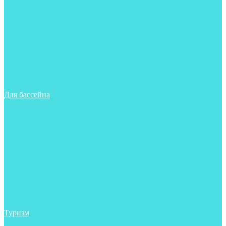
Майки, футболки, шорты
Ласты
Маски
Носки
Одежда
Очки
Перчатки
Тапочки
Трубки
Шапочки для бассейна
Для бассейна
Аксессуары
Аксессуары для бассейна
Гидрокостюмы для бассейна
Ласты
Маски
Носки
Одежда
Очки
Тапочки
Трубки
Чехлы
Шапочки для бассейна
Туризм
Аксессуары