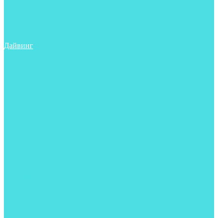
Трубки
Сумки, баулы, рюкзаки
Фонари
Чехлы
Шлема, подшлемники
Дайвинг
Аксессуары
Боты
Гидрокостюмы для дайвинга
Груза на ноги
Регуляторы
Компенсаторы
Балоны
Пояса и грузовые системы
Ласты
Майки, футболки, шорты
Маски
Ножи
Носки
Перчатки
Приборы
Рукавицы
Сумки, баулы, рюкзаки
Тапочки
Трубки