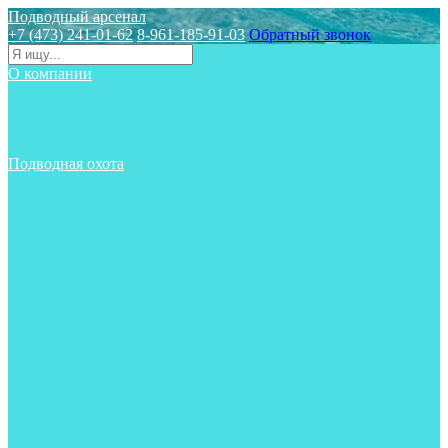
Подводный арсенал
+7 (473) 241-01-62
8-961-185-91-03
Обратный звонок
О компании
Статьи
Новости
Отзывы
Контакты
Подводная охота
Аксессуары
Аксессуары для ружей
Гидрокостюмы для охоты
Груза на ноги
Ласты
Пояса и грузовые системы
Майки, футболки, шорты
Маски
Ножи
Носки
Одежда
Перчатки
Приборы
Ружья
Рукавицы