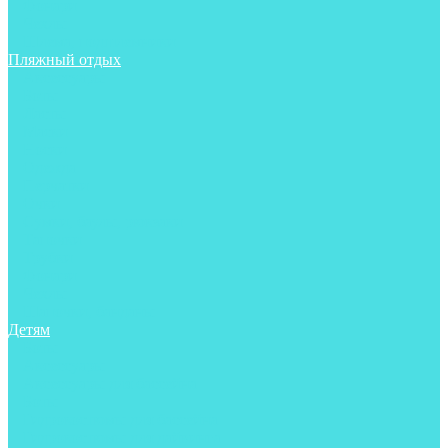
Фонари
Чехлы
Шлема, подшлемники
Пляжный отдых
Аксессуары
Боты
Ласты
Маски
Носки
Одежда
Перчатки
Очки
Сумки, баулы, рюкзаки
Тапочки
Трубки
Фонари
Чехлы
Шапочки, банданы
Детям
Боты
Аксессуары
Аксессуары для бассейна
Боты
Гидрокостюмы для бассейна
Гидрокостюмы для дайвинга