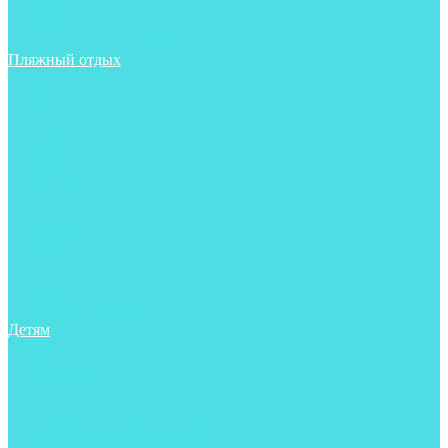
Фонари
Чехлы
Шлема, подшлемники
Пляжный отдых
Аксессуары
Боты
Ласты
Маски
Носки
Одежда
Перчатки
Очки
Сумки, баулы, рюкзаки
Тапочки
Трубки
Фонари
Чехлы
Шапочки, банданы
Детям
Боты
Аксессуары
Аксессуары для бассейна
Боты
Гидрокостюмы для бассейна
Гидрокостюмы для дайвинга