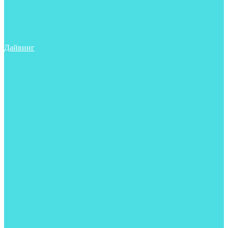
Трубки
Сумки, баулы, рюкзаки
Фонари
Чехлы
Шлема, подшлемники
Дайвинг
Аксессуары
Боты
Гидрокостюмы для дайвинга
Груза на ноги
Регуляторы
Компенсаторы
Балоны
Пояса и грузовые системы
Ласты
Майки, футболки, шорты
Маски
Ножи
Носки
Перчатки
Приборы
Рукавицы
Сумки, баулы, рюкзаки
Тапочки
Трубки