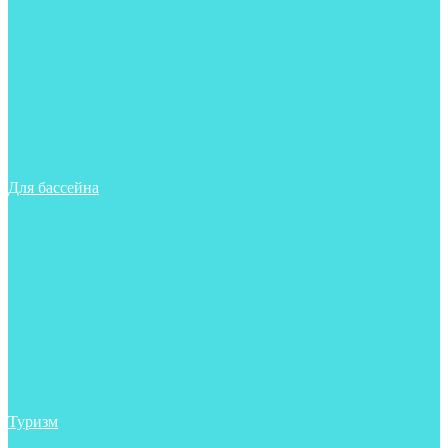
Майки, футболки, шорты
Ласты
Маски
Носки
Одежда
Очки
Перчатки
Тапочки
Трубки
Шапочки для бассейна
Для бассейна
Аксессуары
Аксессуары для бассейна
Гидрокостюмы для бассейна
Ласты
Маски
Носки
Одежда
Очки
Тапочки
Трубки
Чехлы
Шапочки для бассейна
Туризм
Аксессуары