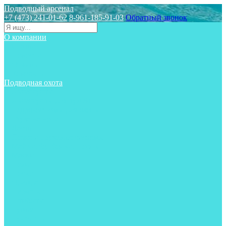
Подводный арсенал
+7 (473) 241-01-62
8-961-185-91-03
Обратный звонок
О компании
Статьи
Новости
Отзывы
Контакты
Подводная охота
Аксессуары
Аксессуары для ружей
Гидрокостюмы для охоты
Груза на ноги
Ласты
Пояса и грузовые системы
Майки, футболки, шорты
Маски
Ножи
Носки
Одежда
Перчатки
Приборы
Ружья
Рукавицы