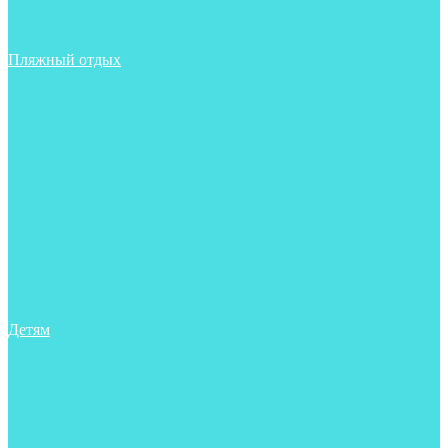
Фонари
Чехлы
Шлема, подшлемники
Пляжный отдых
Аксессуары
Боты
Ласты
Маски
Носки
Одежда
Перчатки
Очки
Сумки, баулы, рюкзаки
Тапочки
Трубки
Фонари
Чехлы
Шапочки, банданы
Детям
Боты
Аксессуары
Аксессуары для бассейна
Боты
Гидрокостюмы для бассейна
Гидрокостюмы для дайвинга