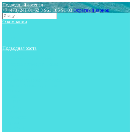
Подводный арсенал
+7 (473) 241-01-62
8-961-185-91-03
Обратный звонок
О компании
Статьи
Новости
Отзывы
Контакты
Подводная охота
Аксессуары
Аксессуары для ружей
Гидрокостюмы для охоты
Груза на ноги
Ласты
Пояса и грузовые системы
Майки, футболки, шорты
Маски
Ножи
Носки
Одежда
Перчатки
Приборы
Ружья
Рукавицы