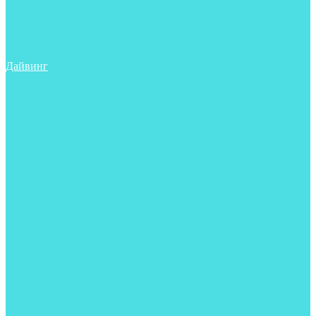
Трубки
Сумки, баулы, рюкзаки
Фонари
Чехлы
Шлема, подшлемники
Дайвинг
Аксессуары
Боты
Гидрокостюмы для дайвинга
Груза на ноги
Регуляторы
Компенсаторы
Балоны
Пояса и грузовые системы
Ласты
Майки, футболки, шорты
Маски
Ножи
Носки
Перчатки
Приборы
Рукавицы
Сумки, баулы, рюкзаки
Тапочки
Трубки