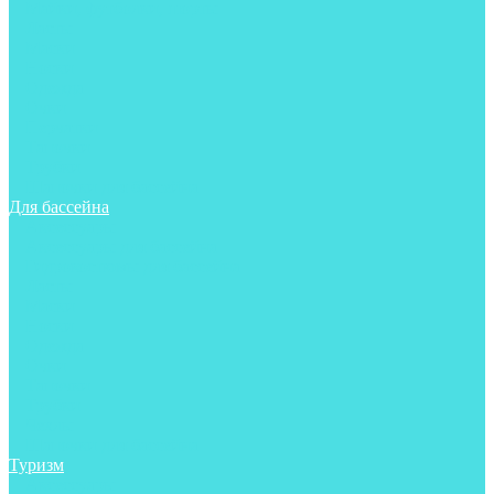
Майки, футболки, шорты
Ласты
Маски
Носки
Одежда
Очки
Перчатки
Тапочки
Трубки
Шапочки для бассейна
Для бассейна
Аксессуары
Аксессуары для бассейна
Гидрокостюмы для бассейна
Ласты
Маски
Носки
Одежда
Очки
Тапочки
Трубки
Чехлы
Шапочки для бассейна
Туризм
Аксессуары