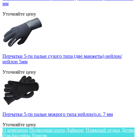
мм
Уточняйте цену
Перчатки 5-ти палые сухого типа (две манжеты) нейлон/
нейлон 5мм
Уточняйте цену
Перчатки 5-ти палые мокрого типа нейлон/о.п. 7 мм
Уточняйте цену
О компании
Подводная охота
Дайвинг
Пляжный отдых
Детям
Для бассейна
Туризм