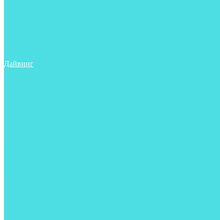
Ружья
Рукавицы
Трубки
Сумки, баулы, рюкзаки
Фонари
Чехлы
Шлема, подшлемники
Дайвинг
Аксессуары
Боты
Гидрокостюмы для дайвинга
Груза на ноги
Регуляторы
Компенсаторы
Балоны
Пояса и грузовые системы
Ласты
Майки, футболки, шорты
Маски
Ножи
Носки
Перчатки
Приборы
Рукавицы
Сумки, баулы, рюкзаки