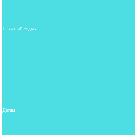
Тапочки
Трубки
Фонари
Чехлы
Шлема, подшлемники
Пляжный отдых
Аксессуары
Боты
Ласты
Маски
Носки
Одежда
Перчатки
Очки
Сумки, баулы, рюкзаки
Тапочки
Трубки
Фонари
Чехлы
Шапочки, банданы
Детям
Боты
Аксессуары
Аксессуары для бассейна
Боты