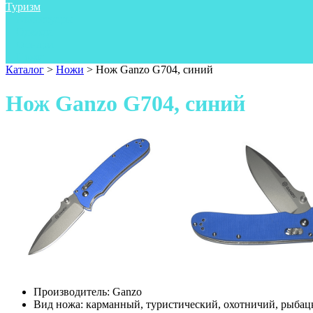
Туризм
Аксессуары
Одежда
Фонари
Ножи
Каталог
>
Ножи
>
Нож Ganzo G704, синий
Нож Ganzo G704, синий
Производитель:
Ganzo
Вид ножа:
карманный, туристический, охотничий, рыбац