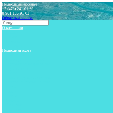
Подводный арсенал
+7 (473) 241-01-62
8-961-185-91-03
Обратный звонок
О компании
Статьи
Новости
Отзывы
Контакты
Подводная охота
Аксессуары
Аксессуары для ружей
Гидрокостюмы для охоты
Груза на ноги
Ласты
Пояса и грузовые системы
Майки, футболки, шорты
Маски
Ножи
Носки
Одежда
Перчатки
Приборы