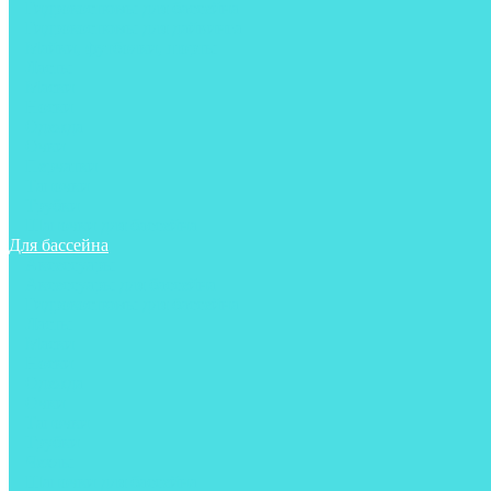
Гидрокостюмы для бассейна
Гидрокостюмы для дайвинга
Майки, футболки, шорты
Ласты
Маски
Носки
Одежда
Очки
Перчатки
Тапочки
Трубки
Шапочки для бассейна
Для бассейна
Аксессуары
Аксессуары для бассейна
Гидрокостюмы для бассейна
Ласты
Маски
Носки
Одежда
Очки
Тапочки
Трубки
Чехлы
Шапочки для бассейна