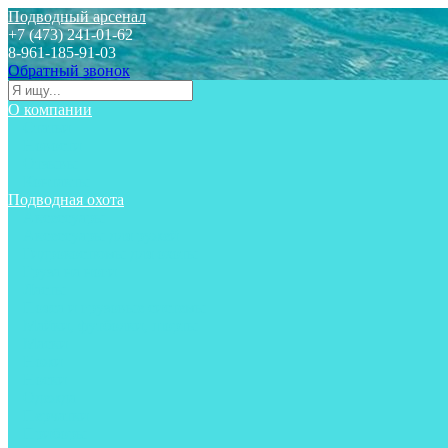
Подводный арсенал
+7 (473) 241-01-62
8-961-185-91-03
Обратный звонок
О компании
Статьи
Новости
Отзывы
Контакты
Подводная охота
Аксессуары
Аксессуары для ружей
Гидрокостюмы для охоты
Груза на ноги
Ласты
Пояса и грузовые системы
Майки, футболки, шорты
Маски
Ножи
Носки
Одежда
Перчатки
Приборы