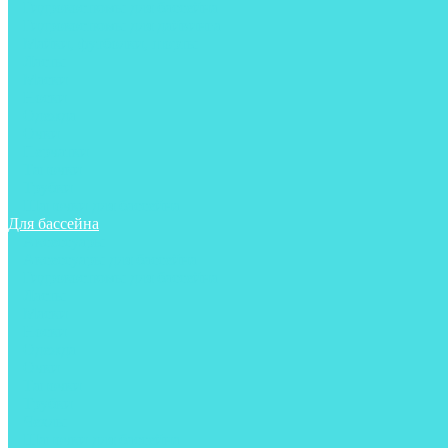
Гидрокостюмы для бассейна
Гидрокостюмы для дайвинга
Майки, футболки, шорты
Ласты
Маски
Носки
Одежда
Очки
Перчатки
Тапочки
Трубки
Шапочки для бассейна
Для бассейна
Аксессуары
Аксессуары для бассейна
Гидрокостюмы для бассейна
Ласты
Маски
Носки
Одежда
Очки
Тапочки
Трубки
Чехлы
Шапочки для бассейна