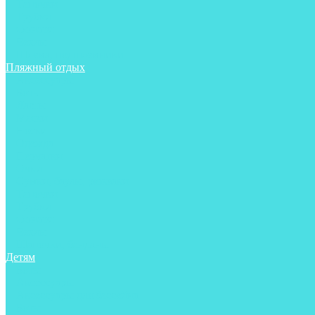
Тапочки
Трубки
Фонари
Чехлы
Шлема, подшлемники
Пляжный отдых
Аксессуары
Боты
Ласты
Маски
Носки
Одежда
Перчатки
Очки
Сумки, баулы, рюкзаки
Тапочки
Трубки
Фонари
Чехлы
Шапочки, банданы
Детям
Боты
Аксессуары
Аксессуары для бассейна
Боты