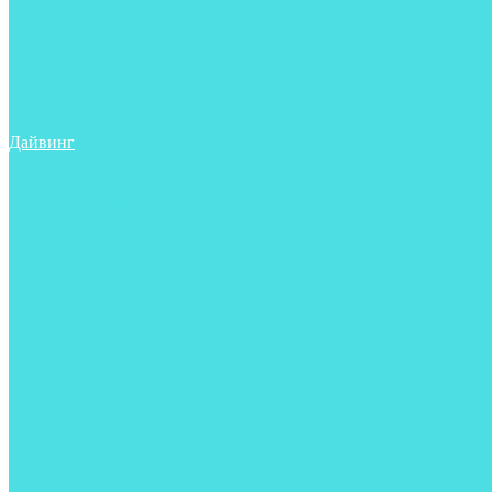
Ружья
Рукавицы
Трубки
Сумки, баулы, рюкзаки
Фонари
Чехлы
Шлема, подшлемники
Дайвинг
Аксессуары
Боты
Гидрокостюмы для дайвинга
Груза на ноги
Регуляторы
Компенсаторы
Балоны
Пояса и грузовые системы
Ласты
Майки, футболки, шорты
Маски
Ножи
Носки
Перчатки
Приборы
Рукавицы
Сумки, баулы, рюкзаки