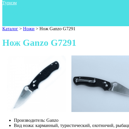
Туризм
Аксессуары
Одежда
Фонари
Ножи
Каталог
>
Ножи
>
Нож Ganzo G7291
Нож Ganzo G7291
Производитель:
Ganzo
Вид ножа:
карманный, туристический, охотничий, рыбац