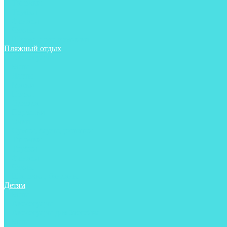
Тапочки
Трубки
Фонари
Чехлы
Шлема, подшлемники
Пляжный отдых
Аксессуары
Боты
Ласты
Маски
Носки
Одежда
Перчатки
Очки
Сумки, баулы, рюкзаки
Тапочки
Трубки
Фонари
Чехлы
Шапочки, банданы
Детям
Боты
Аксессуары
Аксессуары для бассейна
Боты