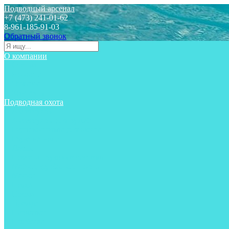
Подводный арсенал
+7 (473) 241-01-62
8-961-185-91-03
Обратный звонок
О компании
Статьи
Новости
Отзывы
Контакты
Подводная охота
Аксессуары
Аксессуары для ружей
Гидрокостюмы для охоты
Груза на ноги
Ласты
Пояса и грузовые системы
Майки, футболки, шорты
Маски
Ножи
Носки
Одежда
Перчатки
Приборы