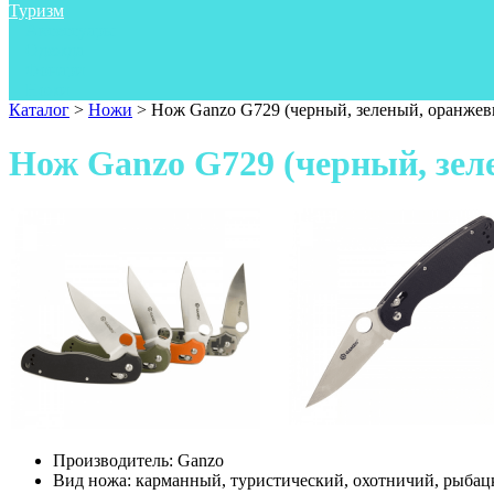
Туризм
Аксессуары
Одежда
Фонари
Ножи
Каталог
>
Ножи
>
Нож Ganzo G729 (черный, зеленый, оранжев
Нож Ganzo G729 (черный, зе
Производитель:
Ganzo
Вид ножа:
карманный, туристический, охотничий, рыбац