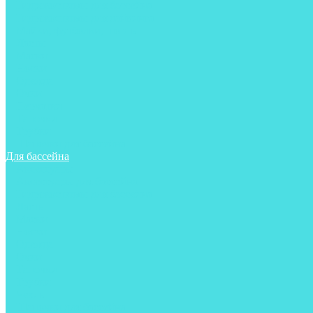
Гидрокостюмы для бассейна
Гидрокостюмы для дайвинга
Майки, футболки, шорты
Ласты
Маски
Носки
Одежда
Очки
Перчатки
Тапочки
Трубки
Шапочки для бассейна
Для бассейна
Аксессуары
Аксессуары для бассейна
Гидрокостюмы для бассейна
Ласты
Маски
Носки
Одежда
Очки
Тапочки
Трубки
Чехлы
Шапочки для бассейна