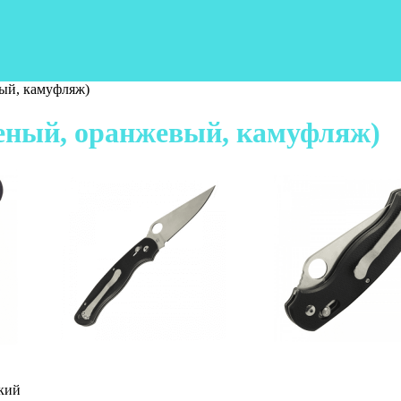
ый, камуфляж)
леный, оранжевый, камуфляж)
кий