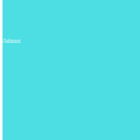
Ружья
Рукавицы
Трубки
Сумки, баулы, рюкзаки
Фонари
Чехлы
Шлема, подшлемники
Дайвинг
Аксессуары
Боты
Гидрокостюмы для дайвинга
Груза на ноги
Регуляторы
Компенсаторы
Балоны
Пояса и грузовые системы
Ласты
Майки, футболки, шорты
Маски
Ножи
Носки
Перчатки
Приборы
Рукавицы
Сумки, баулы, рюкзаки