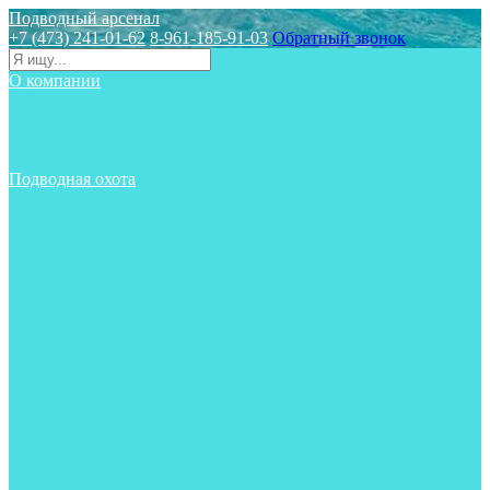
Подводный арсенал
+7 (473) 241-01-62
8-961-185-91-03
Обратный звонок
О компании
Статьи
Новости
Отзывы
Контакты
Подводная охота
Аксессуары
Аксессуары для ружей
Гидрокостюмы для охоты
Груза на ноги
Ласты
Пояса и грузовые системы
Майки, футболки, шорты
Маски
Ножи
Носки
Одежда
Перчатки
Приборы
Ружья
Рукавицы