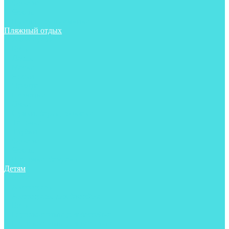
Фонари
Чехлы
Шлема, подшлемники
Пляжный отдых
Аксессуары
Боты
Ласты
Маски
Носки
Одежда
Перчатки
Очки
Сумки, баулы, рюкзаки
Тапочки
Трубки
Фонари
Чехлы
Шапочки, банданы
Детям
Боты
Аксессуары
Аксессуары для бассейна
Боты
Гидрокостюмы для бассейна
Гидрокостюмы для дайвинга