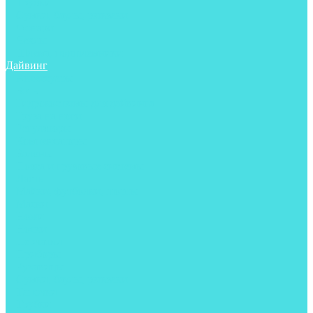
Трубки
Сумки, баулы, рюкзаки
Фонари
Чехлы
Шлема, подшлемники
Дайвинг
Аксессуары
Боты
Гидрокостюмы для дайвинга
Груза на ноги
Регуляторы
Компенсаторы
Балоны
Пояса и грузовые системы
Ласты
Майки, футболки, шорты
Маски
Ножи
Носки
Перчатки
Приборы
Рукавицы
Сумки, баулы, рюкзаки
Тапочки
Трубки