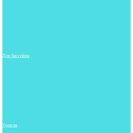
Майки, футболки, шорты
Ласты
Маски
Носки
Одежда
Очки
Перчатки
Тапочки
Трубки
Шапочки для бассейна
Для бассейна
Аксессуары
Аксессуары для бассейна
Гидрокостюмы для бассейна
Ласты
Маски
Носки
Одежда
Очки
Тапочки
Трубки
Чехлы
Шапочки для бассейна
Туризм
Аксессуары