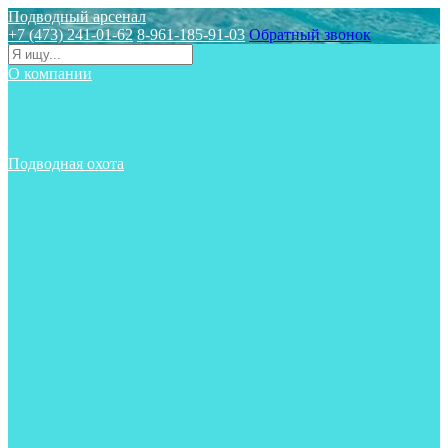
Подводный арсенал
+7 (473) 241-01-62
8-961-185-91-03
Обратный звонок
О компании
Статьи
Новости
Отзывы
Контакты
Подводная охота
Аксессуары
Аксессуары для ружей
Гидрокостюмы для охоты
Груза на ноги
Ласты
Пояса и грузовые системы
Майки, футболки, шорты
Маски
Ножи
Носки
Одежда
Перчатки
Приборы
Ружья
Рукавицы