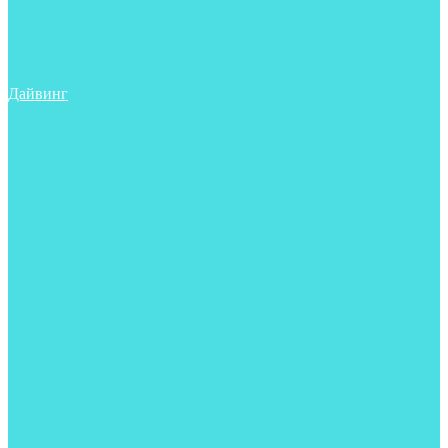
Трубки
Сумки, баулы, рюкзаки
Фонари
Чехлы
Шлема, подшлемники
Дайвинг
Аксессуары
Боты
Гидрокостюмы для дайвинга
Груза на ноги
Регуляторы
Компенсаторы
Балоны
Пояса и грузовые системы
Ласты
Майки, футболки, шорты
Маски
Ножи
Носки
Перчатки
Приборы
Рукавицы
Сумки, баулы, рюкзаки
Тапочки
Трубки