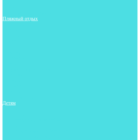
Фонари
Чехлы
Шлема, подшлемники
Пляжный отдых
Аксессуары
Боты
Ласты
Маски
Носки
Одежда
Перчатки
Очки
Сумки, баулы, рюкзаки
Тапочки
Трубки
Фонари
Чехлы
Шапочки, банданы
Детям
Боты
Аксессуары
Аксессуары для бассейна
Боты
Гидрокостюмы для бассейна
Гидрокостюмы для дайвинга