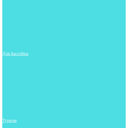
Майки, футболки, шорты
Ласты
Маски
Носки
Одежда
Очки
Перчатки
Тапочки
Трубки
Шапочки для бассейна
Для бассейна
Аксессуары
Аксессуары для бассейна
Гидрокостюмы для бассейна
Ласты
Маски
Носки
Одежда
Очки
Тапочки
Трубки
Чехлы
Шапочки для бассейна
Туризм
Аксессуары