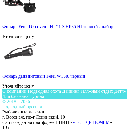
Фонарь Ferei Discoverer HL51 XHP35 HI теплый - набор
Уточняйте цену
Фонарь дайвинговый Ferei W158, черный
Уточняйте цену
О компании
Подводная охота
Дайвинг
Пляжный отдых
Детям
Для бассейна
Туризм
© 2018—2026
Подводный арсенал
Рыболовные магазины
г. Воронеж, пр-т Ленинский, 10
Сайт создан на платформе ВЦИП «
ЧТО-ГДЕ-ПОЧЁМ
»
105