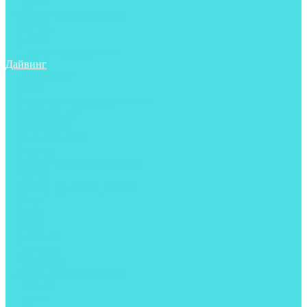
Трубки
Сумки, баулы, рюкзаки
Фонари
Чехлы
Шлема, подшлемники
Дайвинг
Аксессуары
Боты
Гидрокостюмы для дайвинга
Груза на ноги
Регуляторы
Компенсаторы
Балоны
Пояса и грузовые системы
Ласты
Майки, футболки, шорты
Маски
Ножи
Носки
Перчатки
Приборы
Рукавицы
Сумки, баулы, рюкзаки
Тапочки
Трубки