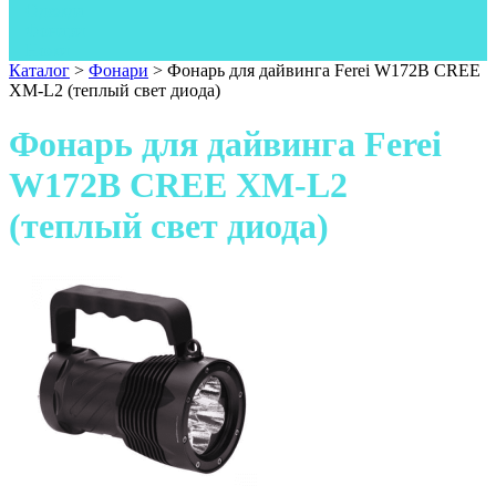
Одежда
Фонари
Ножи
Каталог
>
Фонари
>
Фонарь для дайвинга Ferei W172B CREE
XM-L2 (теплый свет диода)
Фонарь для дайвинга Ferei
W172B CREE XM-L2
(теплый свет диода)