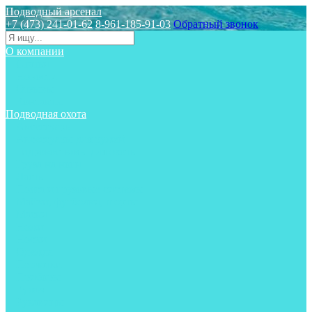
Подводный арсенал
+7 (473) 241-01-62
8-961-185-91-03
Обратный звонок
О компании
Статьи
Новости
Отзывы
Контакты
Подводная охота
Аксессуары
Аксессуары для ружей
Гидрокостюмы для охоты
Груза на ноги
Ласты
Пояса и грузовые системы
Майки, футболки, шорты
Маски
Ножи
Носки
Одежда
Перчатки
Приборы
Ружья
Рукавицы