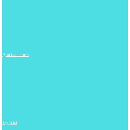
Майки, футболки, шорты
Ласты
Маски
Носки
Одежда
Очки
Перчатки
Тапочки
Трубки
Шапочки для бассейна
Для бассейна
Аксессуары
Аксессуары для бассейна
Гидрокостюмы для бассейна
Ласты
Маски
Носки
Одежда
Очки
Тапочки
Трубки
Чехлы
Шапочки для бассейна
Туризм
Аксессуары