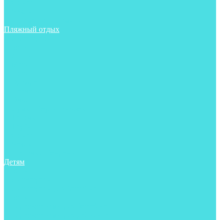
Фонари
Чехлы
Шлема, подшлемники
Пляжный отдых
Аксессуары
Боты
Ласты
Маски
Носки
Одежда
Перчатки
Очки
Сумки, баулы, рюкзаки
Тапочки
Трубки
Фонари
Чехлы
Шапочки, банданы
Детям
Боты
Аксессуары
Аксессуары для бассейна
Боты
Гидрокостюмы для бассейна
Гидрокостюмы для дайвинга