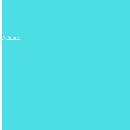
Ружья
Рукавицы
Трубки
Сумки, баулы, рюкзаки
Фонари
Чехлы
Шлема, подшлемники
Дайвинг
Аксессуары
Боты
Гидрокостюмы для дайвинга
Груза на ноги
Регуляторы
Компенсаторы
Балоны
Пояса и грузовые системы
Ласты
Майки, футболки, шорты
Маски
Ножи
Носки
Перчатки
Приборы
Рукавицы
Сумки, баулы, рюкзаки