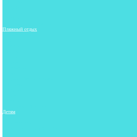
Тапочки
Трубки
Фонари
Чехлы
Шлема, подшлемники
Пляжный отдых
Аксессуары
Боты
Ласты
Маски
Носки
Одежда
Перчатки
Очки
Сумки, баулы, рюкзаки
Тапочки
Трубки
Фонари
Чехлы
Шапочки, банданы
Детям
Боты
Аксессуары
Аксессуары для бассейна
Боты