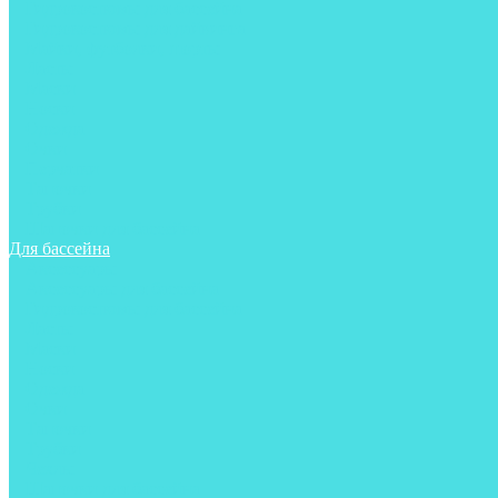
Гидрокостюмы для бассейна
Гидрокостюмы для дайвинга
Майки, футболки, шорты
Ласты
Маски
Носки
Одежда
Очки
Перчатки
Тапочки
Трубки
Шапочки для бассейна
Для бассейна
Аксессуары
Аксессуары для бассейна
Гидрокостюмы для бассейна
Ласты
Маски
Носки
Одежда
Очки
Тапочки
Трубки
Чехлы
Шапочки для бассейна