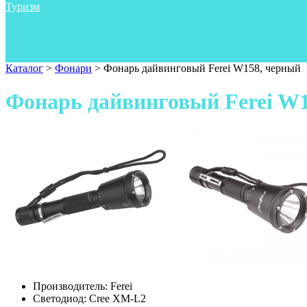
Туризм
Аксессуары
Одежда
Фонари
Ножи
Каталог
>
Фонари
>
Фонарь дайвинговый Ferei W158, черный
Фонарь дайвинговый Ferei W
Производитель:
Ferei
Светодиод:
Cree XM-L2