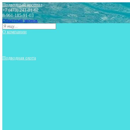
Подводный арсенал
+7 (473) 241-01-62
8-961-185-91-03
Обратный звонок
О компании
Статьи
Новости
Отзывы
Контакты
Подводная охота
Аксессуары
Аксессуары для ружей
Гидрокостюмы для охоты
Груза на ноги
Ласты
Пояса и грузовые системы
Майки, футболки, шорты
Маски
Ножи
Носки
Одежда
Перчатки
Приборы