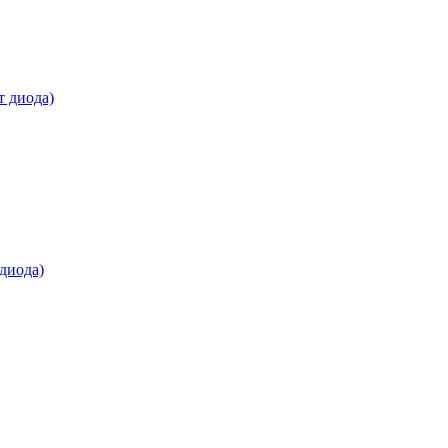
т диода)
диода)