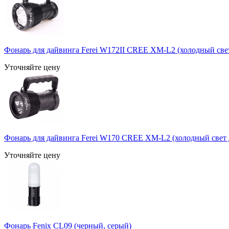
Фонарь для дайвинга Ferei W172II CREE XM-L2 (холодный све
Уточняйте цену
Фонарь для дайвинга Ferei W170 CREE XM-L2 (холодный свет 
Уточняйте цену
Фонарь Fenix CL09 (черный, серый)