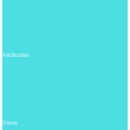
Майки, футболки, шорты
Ласты
Маски
Носки
Одежда
Очки
Перчатки
Тапочки
Трубки
Шапочки для бассейна
Для бассейна
Аксессуары
Аксессуары для бассейна
Гидрокостюмы для бассейна
Ласты
Маски
Носки
Одежда
Очки
Тапочки
Трубки
Чехлы
Шапочки для бассейна
Туризм
Аксессуары