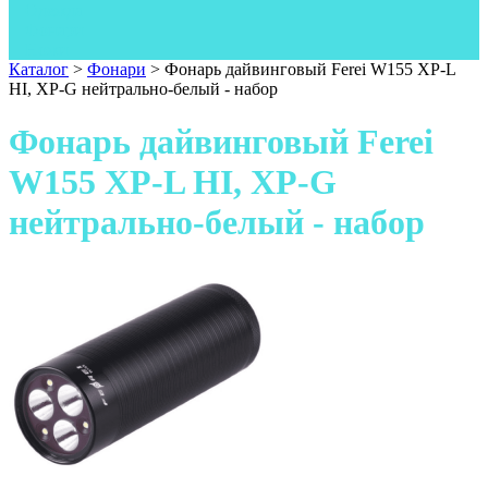
Одежда
Фонари
Ножи
Каталог
>
Фонари
>
Фонарь дайвинговый Ferei W155 XP-L
HI, XP-G нейтрально-белый - набор
Фонарь дайвинговый Ferei
W155 XP-L HI, XP-G
нейтрально-белый - набор