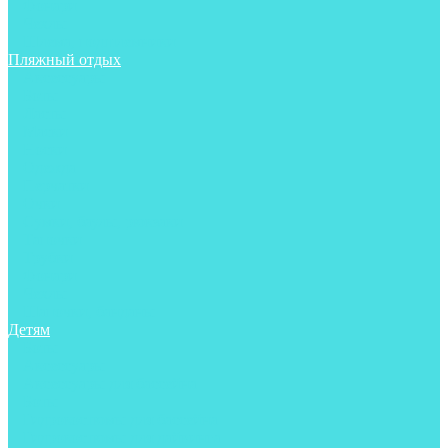
Фонари
Чехлы
Шлема, подшлемники
Пляжный отдых
Аксессуары
Боты
Ласты
Маски
Носки
Одежда
Перчатки
Очки
Сумки, баулы, рюкзаки
Тапочки
Трубки
Фонари
Чехлы
Шапочки, банданы
Детям
Боты
Аксессуары
Аксессуары для бассейна
Боты
Гидрокостюмы для бассейна
Гидрокостюмы для дайвинга