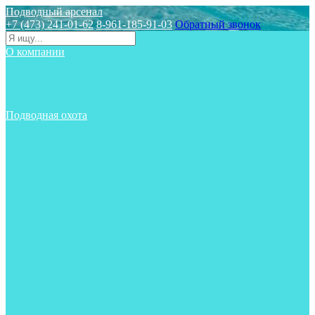
Подводный арсенал
+7 (473) 241-01-62
8-961-185-91-03
Обратный звонок
О компании
Статьи
Новости
Отзывы
Контакты
Подводная охота
Аксессуары
Аксессуары для ружей
Гидрокостюмы для охоты
Груза на ноги
Ласты
Пояса и грузовые системы
Майки, футболки, шорты
Маски
Ножи
Носки
Одежда
Перчатки
Приборы
Ружья
Рукавицы