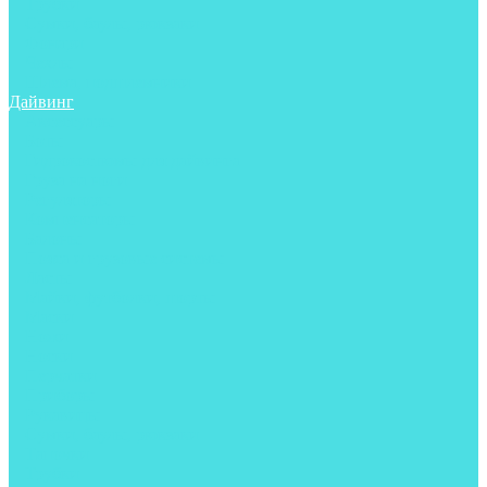
Трубки
Сумки, баулы, рюкзаки
Фонари
Чехлы
Шлема, подшлемники
Дайвинг
Аксессуары
Боты
Гидрокостюмы для дайвинга
Груза на ноги
Регуляторы
Компенсаторы
Балоны
Пояса и грузовые системы
Ласты
Майки, футболки, шорты
Маски
Ножи
Носки
Перчатки
Приборы
Рукавицы
Сумки, баулы, рюкзаки
Тапочки
Трубки