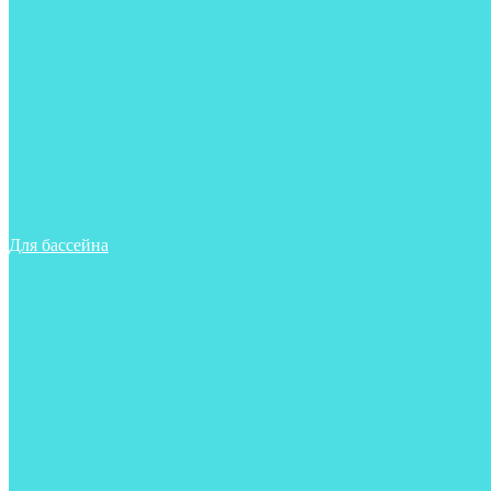
Гидрокостюмы для бассейна
Гидрокостюмы для дайвинга
Майки, футболки, шорты
Ласты
Маски
Носки
Одежда
Очки
Перчатки
Тапочки
Трубки
Шапочки для бассейна
Для бассейна
Аксессуары
Аксессуары для бассейна
Гидрокостюмы для бассейна
Ласты
Маски
Носки
Одежда
Очки
Тапочки
Трубки
Чехлы
Шапочки для бассейна