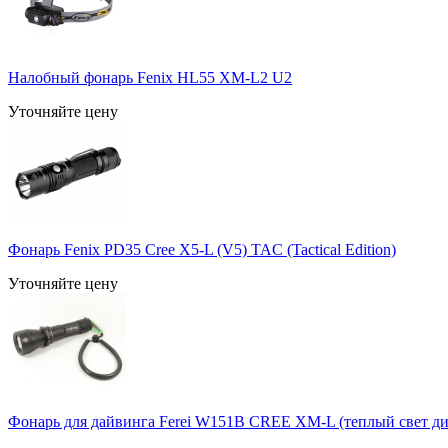
Налобный фонарь Fenix HL55 XM-L2 U2
Уточняйте цену
Фонарь Fenix PD35 Cree X5-L (V5) TAC (Tactical Edition)
Уточняйте цену
Фонарь для дайвинга Ferei W151B CREE XM-L (теплый свет ди