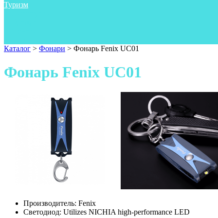
Туризм
Аксессуары
Одежда
Фонари
Ножи
Каталог
>
Фонари
>
Фонарь Fenix UC01
Фонарь Fenix UC01
Производитель:
Fenix
Светодиод:
Utilizes NICHIA high-performance LED