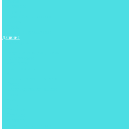
Ружья
Рукавицы
Трубки
Сумки, баулы, рюкзаки
Фонари
Чехлы
Шлема, подшлемники
Дайвинг
Аксессуары
Боты
Гидрокостюмы для дайвинга
Груза на ноги
Регуляторы
Компенсаторы
Балоны
Пояса и грузовые системы
Ласты
Майки, футболки, шорты
Маски
Ножи
Носки
Перчатки
Приборы
Рукавицы
Сумки, баулы, рюкзаки