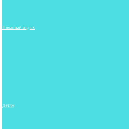
Тапочки
Трубки
Фонари
Чехлы
Шлема, подшлемники
Пляжный отдых
Аксессуары
Боты
Ласты
Маски
Носки
Одежда
Перчатки
Очки
Сумки, баулы, рюкзаки
Тапочки
Трубки
Фонари
Чехлы
Шапочки, банданы
Детям
Боты
Аксессуары
Аксессуары для бассейна
Боты