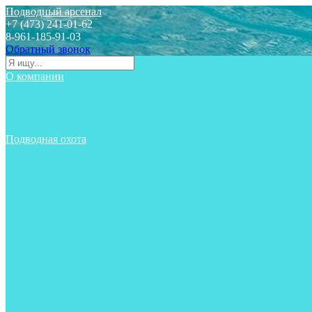
Подводный арсенал
+7 (473) 241-01-62
8-961-185-91-03
Обратный звонок
О компании
Статьи
Новости
Отзывы
Контакты
Подводная охота
Аксессуары
Аксессуары для ружей
Гидрокостюмы для охоты
Груза на ноги
Ласты
Пояса и грузовые системы
Майки, футболки, шорты
Маски
Ножи
Носки
Одежда
Перчатки
Приборы