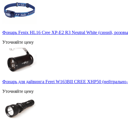
Фонарь Fenix HL16 Cree XP-E2 R3 Neutral White (синий, розов
Уточняйте цену
Фонарь для дайвинга Ferei W163BII CREE XHP50 (нейтрально-
Уточняйте цену