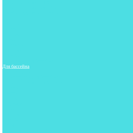
Гидрокостюмы для бассейна
Гидрокостюмы для дайвинга
Майки, футболки, шорты
Ласты
Маски
Носки
Одежда
Очки
Перчатки
Тапочки
Трубки
Шапочки для бассейна
Для бассейна
Аксессуары
Аксессуары для бассейна
Гидрокостюмы для бассейна
Ласты
Маски
Носки
Одежда
Очки
Тапочки
Трубки
Чехлы
Шапочки для бассейна