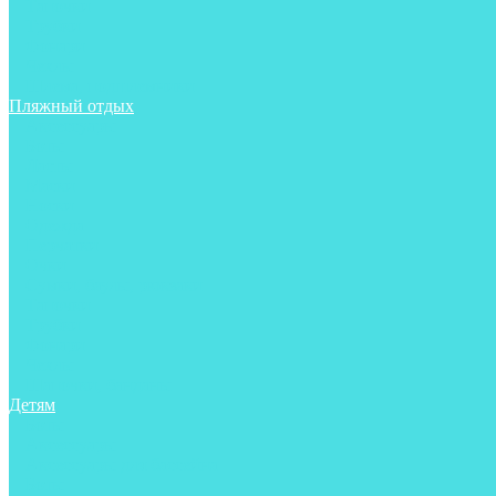
Тапочки
Трубки
Фонари
Чехлы
Шлема, подшлемники
Пляжный отдых
Аксессуары
Боты
Ласты
Маски
Носки
Одежда
Перчатки
Очки
Сумки, баулы, рюкзаки
Тапочки
Трубки
Фонари
Чехлы
Шапочки, банданы
Детям
Боты
Аксессуары
Аксессуары для бассейна
Боты