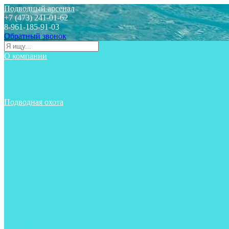
Подводный арсенал
+7 (473) 241-01-62
8-961-185-91-03
Обратный звонок
О компании
Статьи
Новости
Отзывы
Контакты
Подводная охота
Аксессуары
Аксессуары для ружей
Гидрокостюмы для охоты
Груза на ноги
Ласты
Пояса и грузовые системы
Майки, футболки, шорты
Маски
Ножи
Носки
Одежда
Перчатки
Приборы