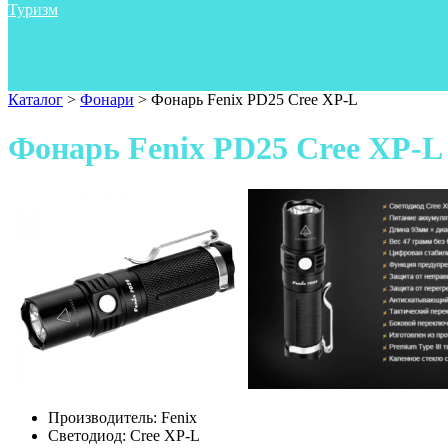
Туризм
Аксессуары
Одежда
Фонари
Ножи
Каталог
>
Фонари
>
Фонарь Fenix PD25 Cree XP-L
Фонарь Fenix PD25 Cree XP-L
Производитель:
Fenix
Светодиод:
Cree XP-L