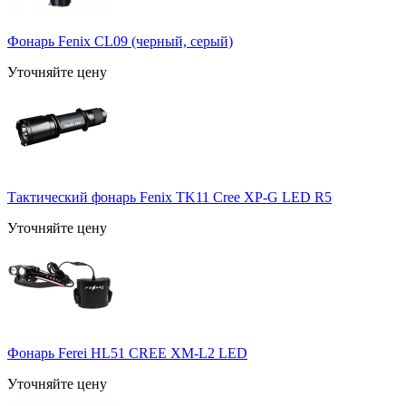
Фонарь Fenix CL09 (черный, серый)
Уточняйте цену
Тактический фонарь Fenix TK11 Cree XP-G LED R5
Уточняйте цену
Фонарь Ferei HL51 CREE XM-L2 LED
Уточняйте цену