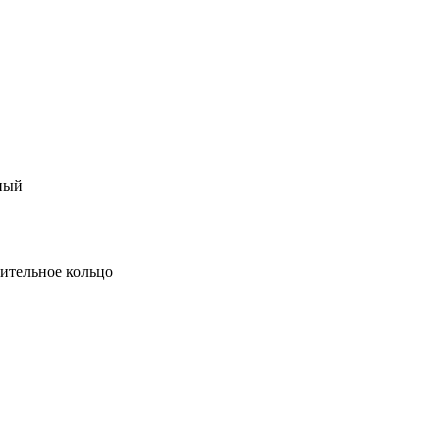
ный
нительное кольцо