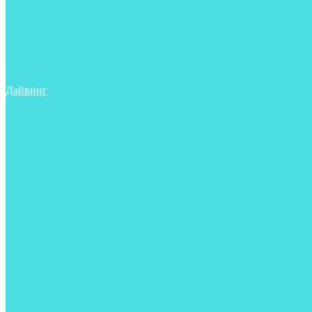
Ружья
Рукавицы
Трубки
Сумки, баулы, рюкзаки
Фонари
Чехлы
Шлема, подшлемники
Дайвинг
Аксессуары
Боты
Гидрокостюмы для дайвинга
Груза на ноги
Регуляторы
Компенсаторы
Балоны
Пояса и грузовые системы
Ласты
Майки, футболки, шорты
Маски
Ножи
Носки
Перчатки
Приборы
Рукавицы
Сумки, баулы, рюкзаки