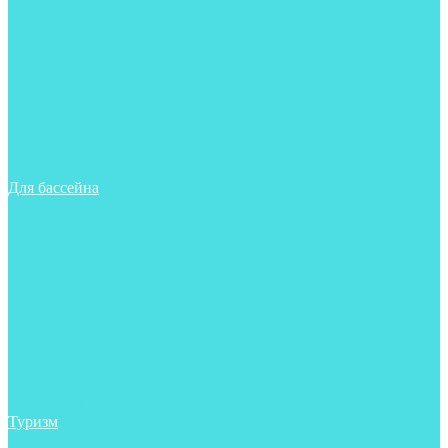
Майки, футболки, шорты
Ласты
Маски
Носки
Одежда
Очки
Перчатки
Тапочки
Трубки
Шапочки для бассейна
Для бассейна
Аксессуары
Аксессуары для бассейна
Гидрокостюмы для бассейна
Ласты
Маски
Носки
Одежда
Очки
Тапочки
Трубки
Чехлы
Шапочки для бассейна
Туризм
Аксессуары