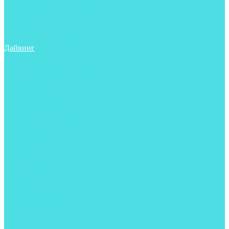
Трубки
Сумки, баулы, рюкзаки
Фонари
Чехлы
Шлема, подшлемники
Дайвинг
Аксессуары
Боты
Гидрокостюмы для дайвинга
Груза на ноги
Регуляторы
Компенсаторы
Балоны
Пояса и грузовые системы
Ласты
Майки, футболки, шорты
Маски
Ножи
Носки
Перчатки
Приборы
Рукавицы
Сумки, баулы, рюкзаки
Тапочки
Трубки