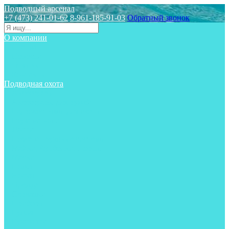
Подводный арсенал
+7 (473) 241-01-62
8-961-185-91-03
Обратный звонок
О компании
Статьи
Новости
Отзывы
Контакты
Подводная охота
Аксессуары
Аксессуары для ружей
Гидрокостюмы для охоты
Груза на ноги
Ласты
Пояса и грузовые системы
Майки, футболки, шорты
Маски
Ножи
Носки
Одежда
Перчатки
Приборы
Ружья
Рукавицы