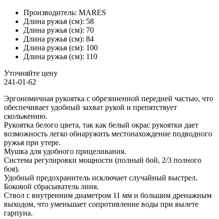
Производитель:
MARES
Длина ружья (см):
58
Длина ружья (см):
70
Длина ружья (см):
84
Длина ружья (см):
100
Длина ружья (см):
110
Уточняйте цену
241-01-62
Эргономичная рукоятка с обрезиненной передней частью, что
обеспечивает удобный захват рукой и препятствует
скольжению.
Рукоятка белого цвета, так как белый окрас рукоятки дает
возможность легко обнаружить местонахождение подводного
ружья при утере.
Мушка для удобного прицеливания.
Система регулировки мощности (полный бой, 2/3 полного
боя).
Удобный предохранитель исключает случайный выстрел.
Боковой сбрасыватель линя.
Ствол с внутренним диаметром 11 мм и большим дренажным
выходом, что уменьшает сопротивление воды при вылете
гарпуна.