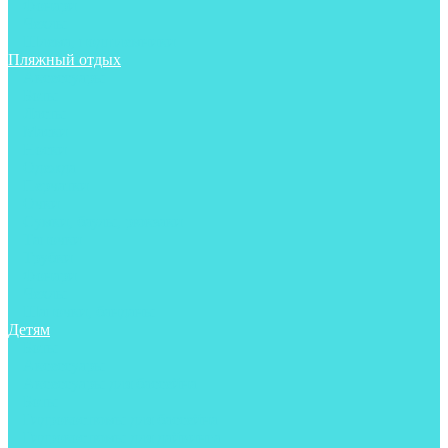
Фонари
Чехлы
Шлема, подшлемники
Пляжный отдых
Аксессуары
Боты
Ласты
Маски
Носки
Одежда
Перчатки
Очки
Сумки, баулы, рюкзаки
Тапочки
Трубки
Фонари
Чехлы
Шапочки, банданы
Детям
Боты
Аксессуары
Аксессуары для бассейна
Боты
Гидрокостюмы для бассейна
Гидрокостюмы для дайвинга