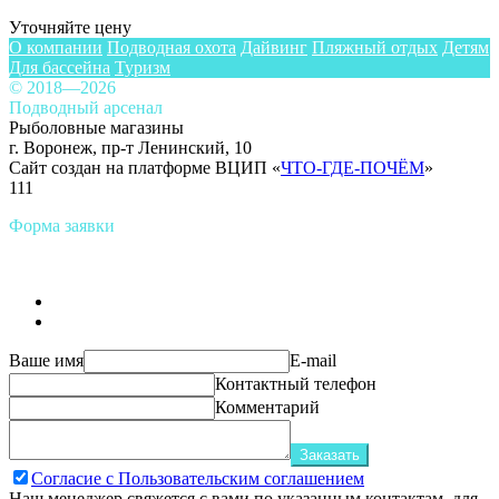
Уточняйте цену
О компании
Подводная охота
Дайвинг
Пляжный отдых
Детям
Для бассейна
Туризм
© 2018—2026
Подводный арсенал
Рыболовные магазины
г. Воронеж, пр-т Ленинский, 10
Сайт создан на платформе ВЦИП «
ЧТО-ГДЕ-ПОЧЁМ
»
111
Форма заявки
Ваше имя
E-mail
Контактный телефон
Комментарий
Заказать
Согласие с Пользовательским соглашением
Наш менеджер свяжется с вами по указанным контактам, для