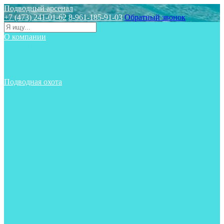
Подводный арсенал
+7 (473) 241-01-62
8-961-185-91-03
Обратный звонок
О компании
Статьи
Новости
Отзывы
Контакты
Подводная охота
Аксессуары
Аксессуары для ружей
Гидрокостюмы для охоты
Груза на ноги
Ласты
Пояса и грузовые системы
Майки, футболки, шорты
Маски
Ножи
Носки
Одежда
Перчатки
Приборы
Ружья
Рукавицы