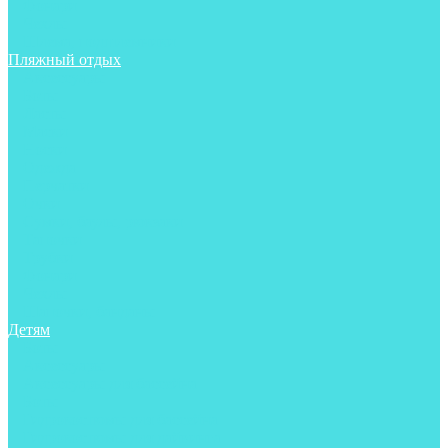
Фонари
Чехлы
Шлема, подшлемники
Пляжный отдых
Аксессуары
Боты
Ласты
Маски
Носки
Одежда
Перчатки
Очки
Сумки, баулы, рюкзаки
Тапочки
Трубки
Фонари
Чехлы
Шапочки, банданы
Детям
Боты
Аксессуары
Аксессуары для бассейна
Боты
Гидрокостюмы для бассейна
Гидрокостюмы для дайвинга