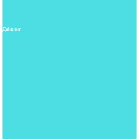
Трубки
Сумки, баулы, рюкзаки
Фонари
Чехлы
Шлема, подшлемники
Дайвинг
Аксессуары
Боты
Гидрокостюмы для дайвинга
Груза на ноги
Регуляторы
Компенсаторы
Балоны
Пояса и грузовые системы
Ласты
Майки, футболки, шорты
Маски
Ножи
Носки
Перчатки
Приборы
Рукавицы
Сумки, баулы, рюкзаки
Тапочки
Трубки