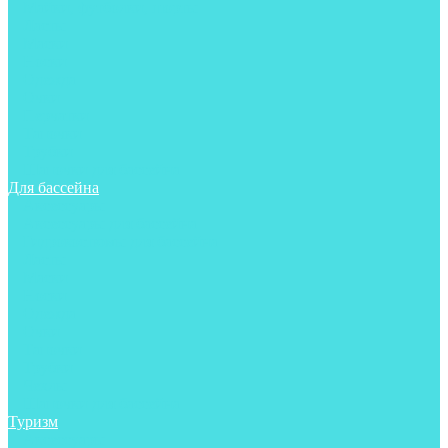
Майки, футболки, шорты
Ласты
Маски
Носки
Одежда
Очки
Перчатки
Тапочки
Трубки
Шапочки для бассейна
Для бассейна
Аксессуары
Аксессуары для бассейна
Гидрокостюмы для бассейна
Ласты
Маски
Носки
Одежда
Очки
Тапочки
Трубки
Чехлы
Шапочки для бассейна
Туризм
Аксессуары