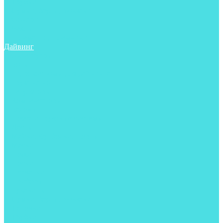
Трубки
Сумки, баулы, рюкзаки
Фонари
Чехлы
Шлема, подшлемники
Дайвинг
Аксессуары
Боты
Гидрокостюмы для дайвинга
Груза на ноги
Регуляторы
Компенсаторы
Балоны
Пояса и грузовые системы
Ласты
Майки, футболки, шорты
Маски
Ножи
Носки
Перчатки
Приборы
Рукавицы
Сумки, баулы, рюкзаки
Тапочки
Трубки