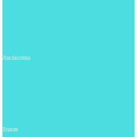
Майки, футболки, шорты
Ласты
Маски
Носки
Одежда
Очки
Перчатки
Тапочки
Трубки
Шапочки для бассейна
Для бассейна
Аксессуары
Аксессуары для бассейна
Гидрокостюмы для бассейна
Ласты
Маски
Носки
Одежда
Очки
Тапочки
Трубки
Чехлы
Шапочки для бассейна
Туризм
Аксессуары