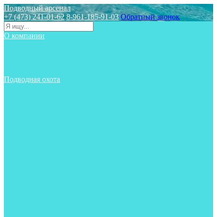
Подводный арсенал
+7 (473) 241-01-62
8-961-185-91-03
Обратный звонок
О компании
Статьи
Новости
Отзывы
Контакты
Подводная охота
Аксессуары
Аксессуары для ружей
Гидрокостюмы для охоты
Груза на ноги
Ласты
Пояса и грузовые системы
Майки, футболки, шорты
Маски
Ножи
Носки
Одежда
Перчатки
Приборы
Ружья
Рукавицы