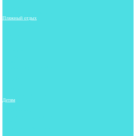
Фонари
Чехлы
Шлема, подшлемники
Пляжный отдых
Аксессуары
Боты
Ласты
Маски
Носки
Одежда
Перчатки
Очки
Сумки, баулы, рюкзаки
Тапочки
Трубки
Фонари
Чехлы
Шапочки, банданы
Детям
Боты
Аксессуары
Аксессуары для бассейна
Боты
Гидрокостюмы для бассейна
Гидрокостюмы для дайвинга