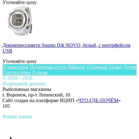
Уточняйте цену
Декомпрессиметр Suunto D4i NOVO, белый, с интерфейсом
USB
Уточняйте цену
О компании
Подводная охота
Дайвинг
Пляжный отдых
Детям
Для бассейна
Туризм
© 2018—2026
Подводный арсенал
Рыболовные магазины
г. Воронеж, пр-т Ленинский, 10
Сайт создан на платформе ВЦИП «
ЧТО-ГДЕ-ПОЧЁМ
»
105
Форма заявки