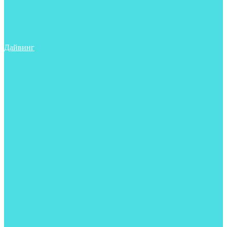
Трубки
Сумки, баулы, рюкзаки
Фонари
Чехлы
Шлема, подшлемники
Дайвинг
Аксессуары
Боты
Гидрокостюмы для дайвинга
Груза на ноги
Регуляторы
Компенсаторы
Балоны
Пояса и грузовые системы
Ласты
Майки, футболки, шорты
Маски
Ножи
Носки
Перчатки
Приборы
Рукавицы
Сумки, баулы, рюкзаки
Тапочки
Трубки