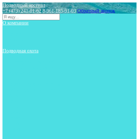
Подводный арсенал
+7 (473) 241-01-62
8-961-185-91-03
Обратный звонок
О компании
Статьи
Новости
Отзывы
Контакты
Подводная охота
Аксессуары
Аксессуары для ружей
Гидрокостюмы для охоты
Груза на ноги
Ласты
Пояса и грузовые системы
Майки, футболки, шорты
Маски
Ножи
Носки
Одежда
Перчатки
Приборы
Ружья
Рукавицы