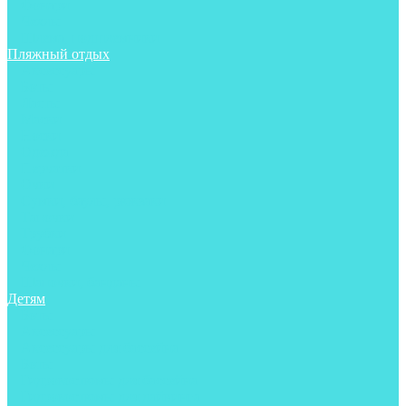
Фонари
Чехлы
Шлема, подшлемники
Пляжный отдых
Аксессуары
Боты
Ласты
Маски
Носки
Одежда
Перчатки
Очки
Сумки, баулы, рюкзаки
Тапочки
Трубки
Фонари
Чехлы
Шапочки, банданы
Детям
Боты
Аксессуары
Аксессуары для бассейна
Боты
Гидрокостюмы для бассейна
Гидрокостюмы для дайвинга