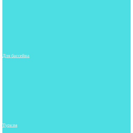
Майки, футболки, шорты
Ласты
Маски
Носки
Одежда
Очки
Перчатки
Тапочки
Трубки
Шапочки для бассейна
Для бассейна
Аксессуары
Аксессуары для бассейна
Гидрокостюмы для бассейна
Ласты
Маски
Носки
Одежда
Очки
Тапочки
Трубки
Чехлы
Шапочки для бассейна
Туризм
Аксессуары