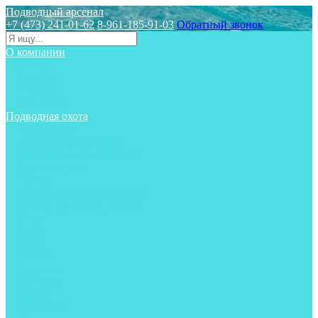
Подводный арсенал
+7 (473) 241-01-62
8-961-185-91-03
Обратный звонок
О компании
Статьи
Новости
Отзывы
Контакты
Подводная охота
Аксессуары
Аксессуары для ружей
Гидрокостюмы для охоты
Груза на ноги
Ласты
Пояса и грузовые системы
Майки, футболки, шорты
Маски
Ножи
Носки
Одежда
Перчатки
Приборы
Ружья
Рукавицы