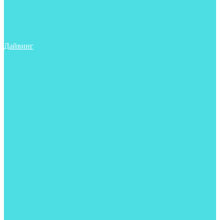
Трубки
Сумки, баулы, рюкзаки
Фонари
Чехлы
Шлема, подшлемники
Дайвинг
Аксессуары
Боты
Гидрокостюмы для дайвинга
Груза на ноги
Регуляторы
Компенсаторы
Балоны
Пояса и грузовые системы
Ласты
Майки, футболки, шорты
Маски
Ножи
Носки
Перчатки
Приборы
Рукавицы
Сумки, баулы, рюкзаки
Тапочки
Трубки