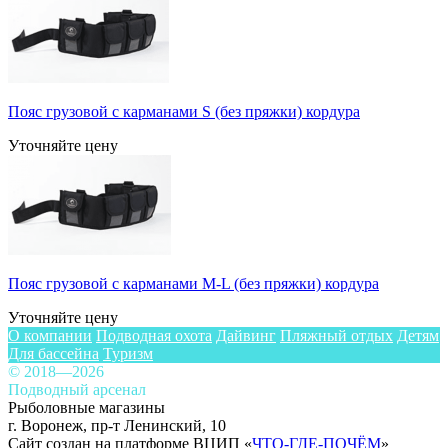
Пояс грузовой с карманами S (без пряжки) кордура
Уточняйте цену
Пояс грузовой с карманами M-L (без пряжки) кордура
Уточняйте цену
О компании
Подводная охота
Дайвинг
Пляжный отдых
Детям
Для бассейна
Туризм
© 2018—2026
Подводный арсенал
Рыболовные магазины
г. Воронеж, пр-т Ленинский, 10
Сайт создан на платформе ВЦИП «
ЧТО-ГДЕ-ПОЧЁМ
»