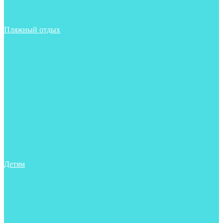
Фонари
Чехлы
Шлема, подшлемники
Пляжный отдых
Аксессуары
Боты
Ласты
Маски
Носки
Одежда
Перчатки
Очки
Сумки, баулы, рюкзаки
Тапочки
Трубки
Фонари
Чехлы
Шапочки, банданы
Детям
Боты
Аксессуары
Аксессуары для бассейна
Боты
Гидрокостюмы для бассейна
Гидрокостюмы для дайвинга