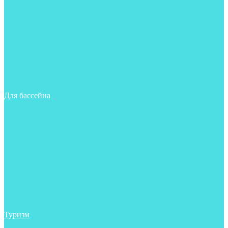
Майки, футболки, шорты
Ласты
Маски
Носки
Одежда
Очки
Перчатки
Тапочки
Трубки
Шапочки для бассейна
Для бассейна
Аксессуары
Аксессуары для бассейна
Гидрокостюмы для бассейна
Ласты
Маски
Носки
Одежда
Очки
Тапочки
Трубки
Чехлы
Шапочки для бассейна
Туризм
Аксессуары