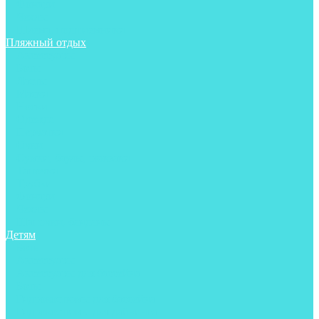
Фонари
Чехлы
Шлема, подшлемники
Пляжный отдых
Аксессуары
Боты
Ласты
Маски
Носки
Одежда
Перчатки
Очки
Сумки, баулы, рюкзаки
Тапочки
Трубки
Фонари
Чехлы
Шапочки, банданы
Детям
Боты
Аксессуары
Аксессуары для бассейна
Боты
Гидрокостюмы для бассейна
Гидрокостюмы для дайвинга