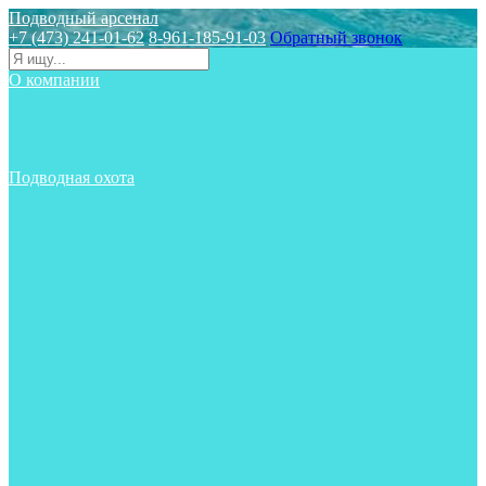
Подводный арсенал
+7 (473) 241-01-62
8-961-185-91-03
Обратный звонок
О компании
Статьи
Новости
Отзывы
Контакты
Подводная охота
Аксессуары
Аксессуары для ружей
Гидрокостюмы для охоты
Груза на ноги
Ласты
Пояса и грузовые системы
Майки, футболки, шорты
Маски
Ножи
Носки
Одежда
Перчатки
Приборы
Ружья
Рукавицы