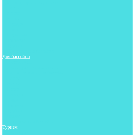
Майки, футболки, шорты
Ласты
Маски
Носки
Одежда
Очки
Перчатки
Тапочки
Трубки
Шапочки для бассейна
Для бассейна
Аксессуары
Аксессуары для бассейна
Гидрокостюмы для бассейна
Ласты
Маски
Носки
Одежда
Очки
Тапочки
Трубки
Чехлы
Шапочки для бассейна
Туризм
Аксессуары