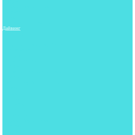
Трубки
Сумки, баулы, рюкзаки
Фонари
Чехлы
Шлема, подшлемники
Дайвинг
Аксессуары
Боты
Гидрокостюмы для дайвинга
Груза на ноги
Регуляторы
Компенсаторы
Балоны
Пояса и грузовые системы
Ласты
Майки, футболки, шорты
Маски
Ножи
Носки
Перчатки
Приборы
Рукавицы
Сумки, баулы, рюкзаки
Тапочки
Трубки