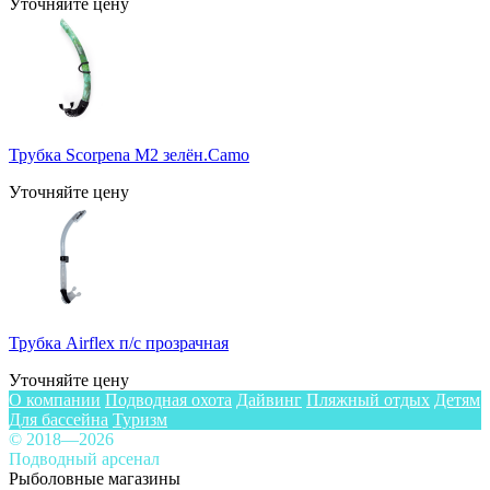
Уточняйте цену
Трубка Scorpena M2 зелён.Camo
Уточняйте цену
Трубка Airflex п/с прозрачная
Уточняйте цену
О компании
Подводная охота
Дайвинг
Пляжный отдых
Детям
Для бассейна
Туризм
© 2018—2026
Подводный арсенал
Рыболовные магазины