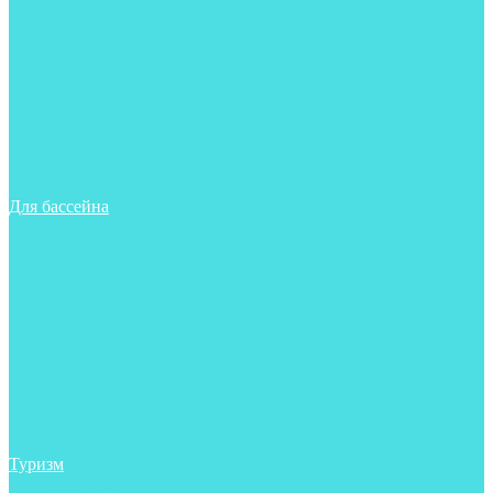
Майки, футболки, шорты
Ласты
Маски
Носки
Одежда
Очки
Перчатки
Тапочки
Трубки
Шапочки для бассейна
Для бассейна
Аксессуары
Аксессуары для бассейна
Гидрокостюмы для бассейна
Ласты
Маски
Носки
Одежда
Очки
Тапочки
Трубки
Чехлы
Шапочки для бассейна
Туризм
Аксессуары