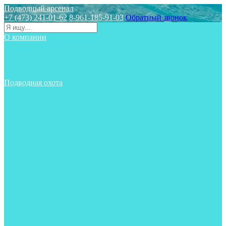
Подводный арсенал
+7 (473) 241-01-62
8-961-185-91-03
Обратный звонок
О компании
Статьи
Новости
Отзывы
Контакты
Подводная охота
Аксессуары
Аксессуары для ружей
Гидрокостюмы для охоты
Груза на ноги
Ласты
Пояса и грузовые системы
Майки, футболки, шорты
Маски
Ножи
Носки
Одежда
Перчатки
Приборы
Ружья
Рукавицы