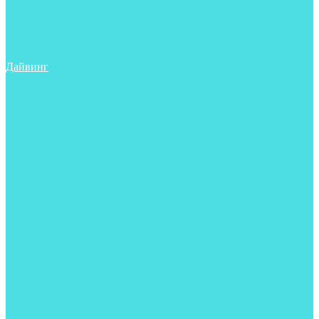
Трубки
Сумки, баулы, рюкзаки
Фонари
Чехлы
Шлема, подшлемники
Дайвинг
Аксессуары
Боты
Гидрокостюмы для дайвинга
Груза на ноги
Регуляторы
Компенсаторы
Балоны
Пояса и грузовые системы
Ласты
Майки, футболки, шорты
Маски
Ножи
Носки
Перчатки
Приборы
Рукавицы
Сумки, баулы, рюкзаки
Тапочки
Трубки