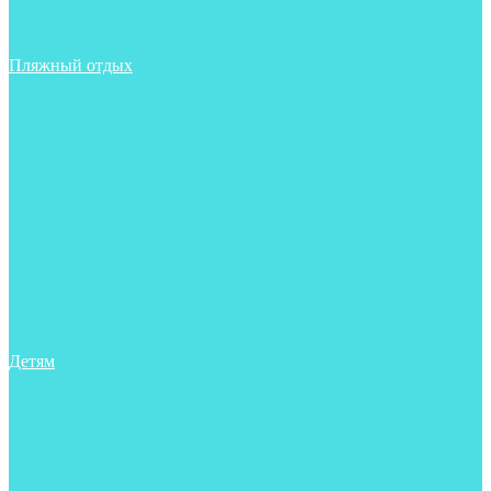
Фонари
Чехлы
Шлема, подшлемники
Пляжный отдых
Аксессуары
Боты
Ласты
Маски
Носки
Одежда
Перчатки
Очки
Сумки, баулы, рюкзаки
Тапочки
Трубки
Фонари
Чехлы
Шапочки, банданы
Детям
Боты
Аксессуары
Аксессуары для бассейна
Боты
Гидрокостюмы для бассейна
Гидрокостюмы для дайвинга