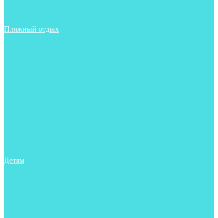
Фонари
Чехлы
Шлема, подшлемники
Пляжный отдых
Аксессуары
Боты
Ласты
Маски
Носки
Одежда
Перчатки
Очки
Сумки, баулы, рюкзаки
Тапочки
Трубки
Фонари
Чехлы
Шапочки, банданы
Детям
Боты
Аксессуары
Аксессуары для бассейна
Боты
Гидрокостюмы для бассейна
Гидрокостюмы для дайвинга