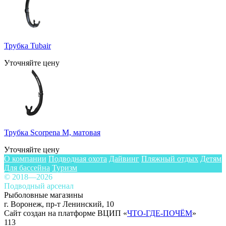
Трубка Tubair
Уточняйте цену
Трубка Scorpena M, матовая
Уточняйте цену
О компании
Подводная охота
Дайвинг
Пляжный отдых
Детям
Для бассейна
Туризм
© 2018—2026
Подводный арсенал
Рыболовные магазины
г. Воронеж, пр-т Ленинский, 10
Сайт создан на платформе ВЦИП «
ЧТО-ГДЕ-ПОЧЁМ
»
113