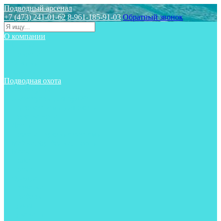
Подводный арсенал
+7 (473) 241-01-62
8-961-185-91-03
Обратный звонок
О компании
Статьи
Новости
Отзывы
Контакты
Подводная охота
Аксессуары
Аксессуары для ружей
Гидрокостюмы для охоты
Груза на ноги
Ласты
Пояса и грузовые системы
Майки, футболки, шорты
Маски
Ножи
Носки
Одежда
Перчатки
Приборы
Ружья
Рукавицы