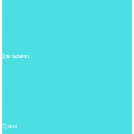
Майки, футболки, шорты
Ласты
Маски
Носки
Одежда
Очки
Перчатки
Тапочки
Трубки
Шапочки для бассейна
Для бассейна
Аксессуары
Аксессуары для бассейна
Гидрокостюмы для бассейна
Ласты
Маски
Носки
Одежда
Очки
Тапочки
Трубки
Чехлы
Шапочки для бассейна
Туризм
Аксессуары