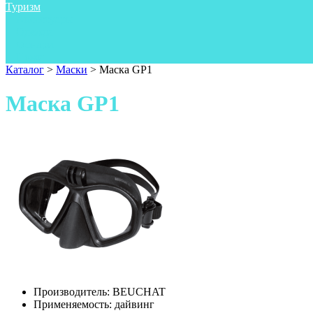
Туризм
Аксессуары
Одежда
Фонари
Ножи
Каталог
>
Маски
>
Маска GP1
Маска GP1
Производитель:
BEUCHAT
Применяемость:
дайвинг