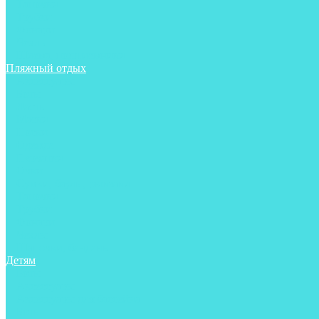
Тапочки
Трубки
Фонари
Чехлы
Шлема, подшлемники
Пляжный отдых
Аксессуары
Боты
Ласты
Маски
Носки
Одежда
Перчатки
Очки
Сумки, баулы, рюкзаки
Тапочки
Трубки
Фонари
Чехлы
Шапочки, банданы
Детям
Боты
Аксессуары
Аксессуары для бассейна
Боты