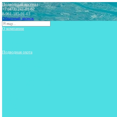
Подводный арсенал
+7 (473) 241-01-62
8-961-185-91-03
Обратный звонок
О компании
Статьи
Новости
Отзывы
Контакты
Подводная охота
Аксессуары
Аксессуары для ружей
Гидрокостюмы для охоты
Груза на ноги
Ласты
Пояса и грузовые системы
Майки, футболки, шорты
Маски
Ножи
Носки
Одежда
Перчатки
Приборы