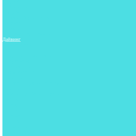
Ружья
Рукавицы
Трубки
Сумки, баулы, рюкзаки
Фонари
Чехлы
Шлема, подшлемники
Дайвинг
Аксессуары
Боты
Гидрокостюмы для дайвинга
Груза на ноги
Регуляторы
Компенсаторы
Балоны
Пояса и грузовые системы
Ласты
Майки, футболки, шорты
Маски
Ножи
Носки
Перчатки
Приборы
Рукавицы
Сумки, баулы, рюкзаки