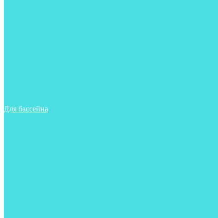
Гидрокостюмы для бассейна
Гидрокостюмы для дайвинга
Майки, футболки, шорты
Ласты
Маски
Носки
Одежда
Очки
Перчатки
Тапочки
Трубки
Шапочки для бассейна
Для бассейна
Аксессуары
Аксессуары для бассейна
Гидрокостюмы для бассейна
Ласты
Маски
Носки
Одежда
Очки
Тапочки
Трубки
Чехлы
Шапочки для бассейна