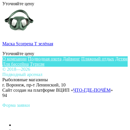
Уточняйте цену
Маска Scorpena T зелёная
Уточняйте цену
О компании
Подводная охота
Дайвинг
Пляжный отдых
Детям
Для бассейна
Туризм
© 2018—2026
Подводный арсенал
Рыболовные магазины
г. Воронеж, пр-т Ленинский, 10
Сайт создан на платформе ВЦИП «
ЧТО-ГДЕ-ПОЧЁМ
»
94
Форма заявки