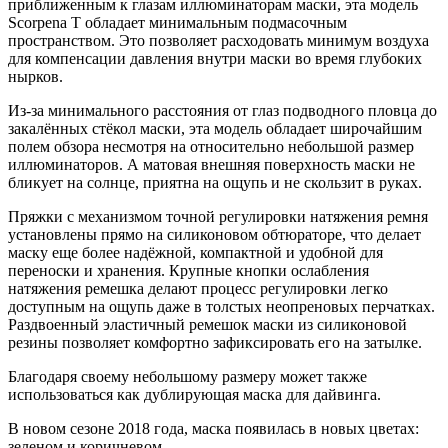
приближенным к глазам иллюминаторам маски, эта модель
Scorpena T обладает минимальным подмасочным
пространством. Это позволяет расходовать минимум воздуха
для компенсации давления внутри маски во время глубоких
нырков.
Из-за минимального расстояния от глаз подводного пловца до
закалённых стёкол маски, эта модель обладает широчайшим
полем обзора несмотря на относительно небольшой размер
иллюминаторов. А матовая внешняя поверхность маски не
бликует на солнце, приятна на ощупь и не скользит в руках.
Пряжки с механизмом точной регулировки натяжения ремня
установлены прямо на силиконовом обтюраторе, что делает
маску еще более надёжной, компактной и удобной для
переноски и хранения. Крупные кнопки ослабления
натяжения ремешка делают процесс регулировки легко
доступным на ощупь даже в толстых неопреновых перчатках.
Раздвоенный эластичный ремешок маски из силиконовой
резины позволяет комфортно зафиксировать его на затылке.
Благодаря своему небольшому размеру может также
использоваться как дублирующая маска для дайвинга.
В новом сезоне 2018 года, маска появилась в новых цветах:
зеленом и коричневом.