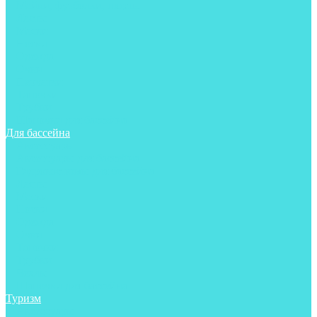
Майки, футболки, шорты
Ласты
Маски
Носки
Одежда
Очки
Перчатки
Тапочки
Трубки
Шапочки для бассейна
Для бассейна
Аксессуары
Аксессуары для бассейна
Гидрокостюмы для бассейна
Ласты
Маски
Носки
Одежда
Очки
Тапочки
Трубки
Чехлы
Шапочки для бассейна
Туризм
Аксессуары