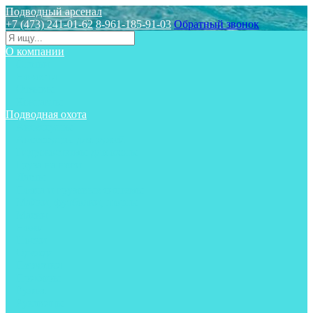
Подводный арсенал
+7 (473) 241-01-62
8-961-185-91-03
Обратный звонок
О компании
Статьи
Новости
Отзывы
Контакты
Подводная охота
Аксессуары
Аксессуары для ружей
Гидрокостюмы для охоты
Груза на ноги
Ласты
Пояса и грузовые системы
Майки, футболки, шорты
Маски
Ножи
Носки
Одежда
Перчатки
Приборы
Ружья
Рукавицы