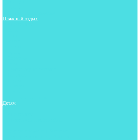
Фонари
Чехлы
Шлема, подшлемники
Пляжный отдых
Аксессуары
Боты
Ласты
Маски
Носки
Одежда
Перчатки
Очки
Сумки, баулы, рюкзаки
Тапочки
Трубки
Фонари
Чехлы
Шапочки, банданы
Детям
Боты
Аксессуары
Аксессуары для бассейна
Боты
Гидрокостюмы для бассейна
Гидрокостюмы для дайвинга