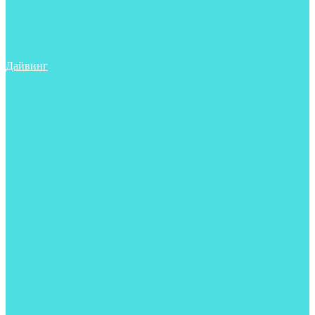
Трубки
Сумки, баулы, рюкзаки
Фонари
Чехлы
Шлема, подшлемники
Дайвинг
Аксессуары
Боты
Гидрокостюмы для дайвинга
Груза на ноги
Регуляторы
Компенсаторы
Балоны
Пояса и грузовые системы
Ласты
Майки, футболки, шорты
Маски
Ножи
Носки
Перчатки
Приборы
Рукавицы
Сумки, баулы, рюкзаки
Тапочки
Трубки