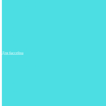
Гидрокостюмы для бассейна
Гидрокостюмы для дайвинга
Майки, футболки, шорты
Ласты
Маски
Носки
Одежда
Очки
Перчатки
Тапочки
Трубки
Шапочки для бассейна
Для бассейна
Аксессуары
Аксессуары для бассейна
Гидрокостюмы для бассейна
Ласты
Маски
Носки
Одежда
Очки
Тапочки
Трубки
Чехлы
Шапочки для бассейна