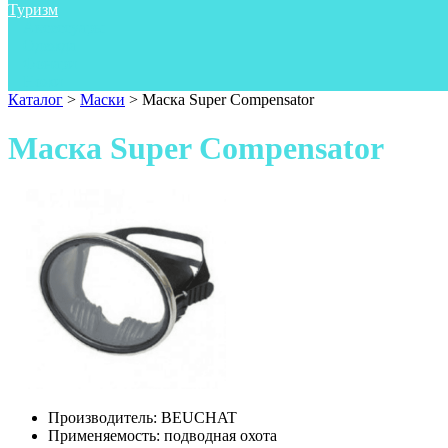
Туризм
Аксессуары
Одежда
Фонари
Ножи
Каталог
>
Маски
>
Маска Super Compensator
Маска Super Compensator
Производитель:
BEUCHAT
Применяемость:
подводная охота