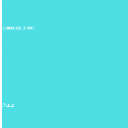
Тапочки
Трубки
Фонари
Чехлы
Шлема, подшлемники
Пляжный отдых
Аксессуары
Боты
Ласты
Маски
Носки
Одежда
Перчатки
Очки
Сумки, баулы, рюкзаки
Тапочки
Трубки
Фонари
Чехлы
Шапочки, банданы
Детям
Боты
Аксессуары
Аксессуары для бассейна
Боты