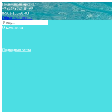
Подводный арсенал
+7 (473) 241-01-62
8-961-185-91-03
Обратный звонок
О компании
Статьи
Новости
Отзывы
Контакты
Подводная охота
Аксессуары
Аксессуары для ружей
Гидрокостюмы для охоты
Груза на ноги
Ласты
Пояса и грузовые системы
Майки, футболки, шорты
Маски
Ножи
Носки
Одежда
Перчатки
Приборы