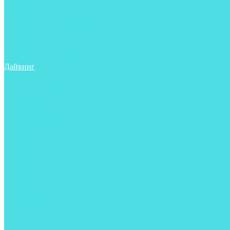
Ружья
Рукавицы
Трубки
Сумки, баулы, рюкзаки
Фонари
Чехлы
Шлема, подшлемники
Дайвинг
Аксессуары
Боты
Гидрокостюмы для дайвинга
Груза на ноги
Регуляторы
Компенсаторы
Балоны
Пояса и грузовые системы
Ласты
Майки, футболки, шорты
Маски
Ножи
Носки
Перчатки
Приборы
Рукавицы
Сумки, баулы, рюкзаки