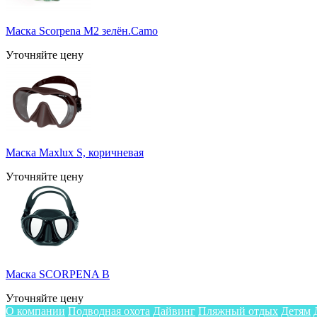
Маска Scorpena M2 зелён.Camo
Уточняйте цену
Маска Maxlux S, коричневая
Уточняйте цену
Маска SCORPENA B
Уточняйте цену
О компании
Подводная охота
Дайвинг
Пляжный отдых
Детям