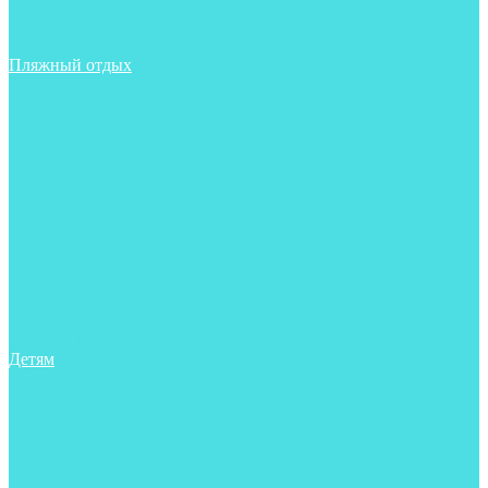
Фонари
Чехлы
Шлема, подшлемники
Пляжный отдых
Аксессуары
Боты
Ласты
Маски
Носки
Одежда
Перчатки
Очки
Сумки, баулы, рюкзаки
Тапочки
Трубки
Фонари
Чехлы
Шапочки, банданы
Детям
Боты
Аксессуары
Аксессуары для бассейна
Боты
Гидрокостюмы для бассейна
Гидрокостюмы для дайвинга