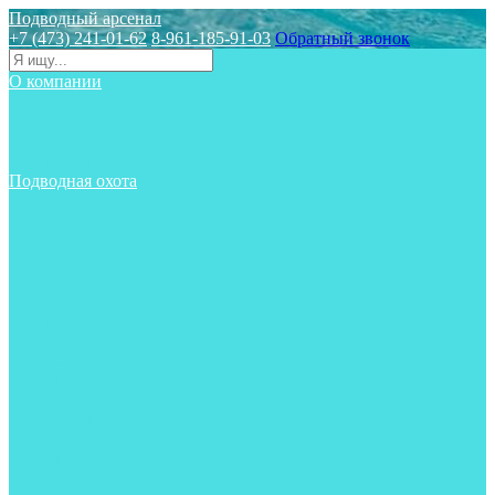
Подводный арсенал
+7 (473) 241-01-62
8-961-185-91-03
Обратный звонок
О компании
Статьи
Новости
Отзывы
Контакты
Подводная охота
Аксессуары
Аксессуары для ружей
Гидрокостюмы для охоты
Груза на ноги
Ласты
Пояса и грузовые системы
Майки, футболки, шорты
Маски
Ножи
Носки
Одежда
Перчатки
Приборы
Ружья
Рукавицы