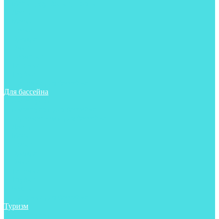
Майки, футболки, шорты
Ласты
Маски
Носки
Одежда
Очки
Перчатки
Тапочки
Трубки
Шапочки для бассейна
Для бассейна
Аксессуары
Аксессуары для бассейна
Гидрокостюмы для бассейна
Ласты
Маски
Носки
Одежда
Очки
Тапочки
Трубки
Чехлы
Шапочки для бассейна
Туризм
Аксессуары