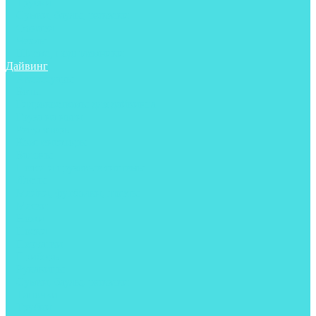
Трубки
Сумки, баулы, рюкзаки
Фонари
Чехлы
Шлема, подшлемники
Дайвинг
Аксессуары
Боты
Гидрокостюмы для дайвинга
Груза на ноги
Регуляторы
Компенсаторы
Балоны
Пояса и грузовые системы
Ласты
Майки, футболки, шорты
Маски
Ножи
Носки
Перчатки
Приборы
Рукавицы
Сумки, баулы, рюкзаки
Тапочки
Трубки