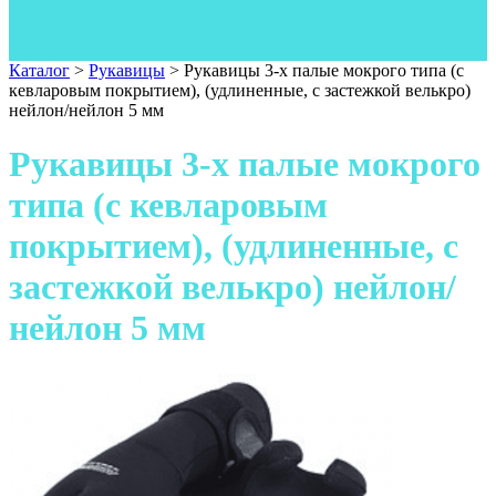
Одежда
Фонари
Ножи
Каталог
>
Рукавицы
>
Рукавицы 3-х палые мокрого типа (с
кевларовым покрытием), (удлиненные, с застежкой велькро)
нейлон/нейлон 5 мм
Рукавицы 3-х палые мокрого
типа (с кевларовым
покрытием), (удлиненные, с
застежкой велькро) нейлон/
нейлон 5 мм