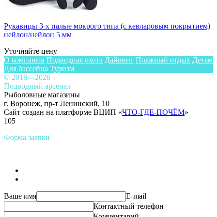
Рукавицы 3-х палые мокрого типа (с кевларовым покрытием)
нейлон/нейлон 5 мм
Уточняйте цену
О компании
Подводная охота
Дайвинг
Пляжный отдых
Детям
Для бассейна
Туризм
© 2018—2026
Подводный арсенал
Рыболовные магазины
г. Воронеж, пр-т Ленинский, 10
Сайт создан на платформе ВЦИП «
ЧТО-ГДЕ-ПОЧЁМ
»
105
Форма заявки
Ваше имя
E-mail
Контактный телефон
Комментарий