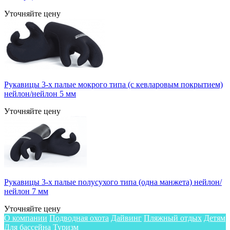
Уточняйте цену
Рукавицы 3-х палые мокрого типа (с кевларовым покрытием)
нейлон/нейлон 5 мм
Уточняйте цену
Рукавицы 3-х палые полусухого типа (одна манжета) нейлон/
нейлон 7 мм
Уточняйте цену
О компании
Подводная охота
Дайвинг
Пляжный отдых
Детям
Для бассейна
Туризм