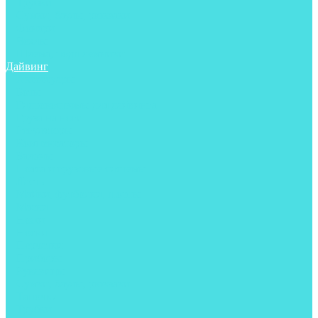
Трубки
Сумки, баулы, рюкзаки
Фонари
Чехлы
Шлема, подшлемники
Дайвинг
Аксессуары
Боты
Гидрокостюмы для дайвинга
Груза на ноги
Регуляторы
Компенсаторы
Балоны
Пояса и грузовые системы
Ласты
Майки, футболки, шорты
Маски
Ножи
Носки
Перчатки
Приборы
Рукавицы
Сумки, баулы, рюкзаки
Тапочки
Трубки