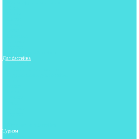
Майки, футболки, шорты
Ласты
Маски
Носки
Одежда
Очки
Перчатки
Тапочки
Трубки
Шапочки для бассейна
Для бассейна
Аксессуары
Аксессуары для бассейна
Гидрокостюмы для бассейна
Ласты
Маски
Носки
Одежда
Очки
Тапочки
Трубки
Чехлы
Шапочки для бассейна
Туризм
Аксессуары