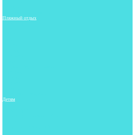
Фонари
Чехлы
Шлема, подшлемники
Пляжный отдых
Аксессуары
Боты
Ласты
Маски
Носки
Одежда
Перчатки
Очки
Сумки, баулы, рюкзаки
Тапочки
Трубки
Фонари
Чехлы
Шапочки, банданы
Детям
Боты
Аксессуары
Аксессуары для бассейна
Боты
Гидрокостюмы для бассейна
Гидрокостюмы для дайвинга