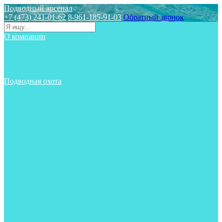
Подводный арсенал
+7 (473) 241-01-62
8-961-185-91-03
Обратный звонок
О компании
Статьи
Новости
Отзывы
Контакты
Подводная охота
Аксессуары
Аксессуары для ружей
Гидрокостюмы для охоты
Груза на ноги
Ласты
Пояса и грузовые системы
Майки, футболки, шорты
Маски
Ножи
Носки
Одежда
Перчатки
Приборы
Ружья
Рукавицы