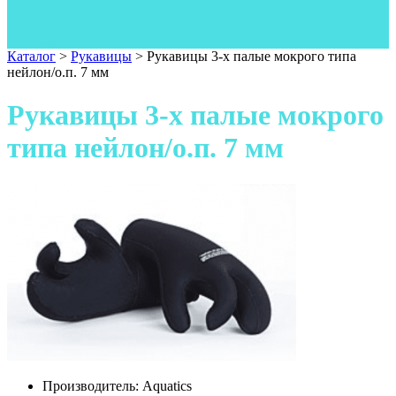
Одежда
Фонари
Ножи
Каталог
>
Рукавицы
>
Рукавицы 3-х палые мокрого типа
нейлон/о.п. 7 мм
Рукавицы 3-х палые мокрого
типа нейлон/о.п. 7 мм
Производитель:
Aquatics