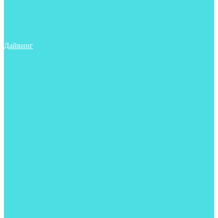
Трубки
Сумки, баулы, рюкзаки
Фонари
Чехлы
Шлема, подшлемники
Дайвинг
Аксессуары
Боты
Гидрокостюмы для дайвинга
Груза на ноги
Регуляторы
Компенсаторы
Балоны
Пояса и грузовые системы
Ласты
Майки, футболки, шорты
Маски
Ножи
Носки
Перчатки
Приборы
Рукавицы
Сумки, баулы, рюкзаки
Тапочки
Трубки