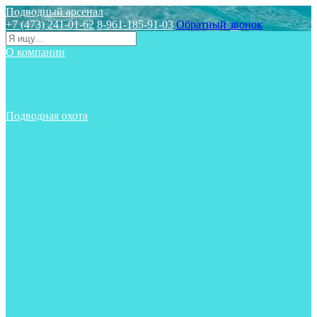
Подводный арсенал
+7 (473) 241-01-62
8-961-185-91-03
Обратный звонок
О компании
Статьи
Новости
Отзывы
Контакты
Подводная охота
Аксессуары
Аксессуары для ружей
Гидрокостюмы для охоты
Груза на ноги
Ласты
Пояса и грузовые системы
Майки, футболки, шорты
Маски
Ножи
Носки
Одежда
Перчатки
Приборы
Ружья
Рукавицы