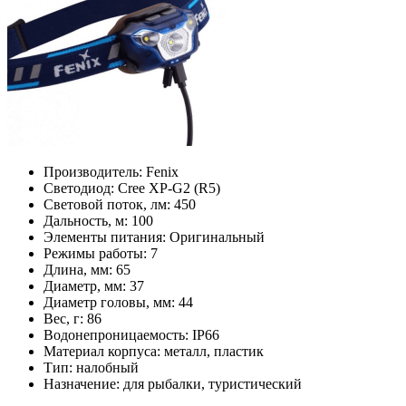
Производитель:
Fenix
Светодиод:
Cree XP-G2 (R5)
Световой поток, лм:
450
Дальность, м:
100
Элементы питания:
Оригинальный
Режимы работы:
7
Длина, мм:
65
Диаметр, мм:
37
Диаметр головы, мм:
44
Вес, г:
86
Водонепроницаемость:
IP66
Материал корпуса:
металл, пластик
Тип:
налобный
Назначение:
для рыбалки, туристический