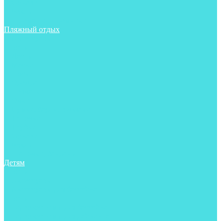
Фонари
Чехлы
Шлема, подшлемники
Пляжный отдых
Аксессуары
Боты
Ласты
Маски
Носки
Одежда
Перчатки
Очки
Сумки, баулы, рюкзаки
Тапочки
Трубки
Фонари
Чехлы
Шапочки, банданы
Детям
Боты
Аксессуары
Аксессуары для бассейна
Боты
Гидрокостюмы для бассейна
Гидрокостюмы для дайвинга