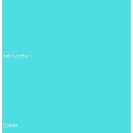
Майки, футболки, шорты
Ласты
Маски
Носки
Одежда
Очки
Перчатки
Тапочки
Трубки
Шапочки для бассейна
Для бассейна
Аксессуары
Аксессуары для бассейна
Гидрокостюмы для бассейна
Ласты
Маски
Носки
Одежда
Очки
Тапочки
Трубки
Чехлы
Шапочки для бассейна
Туризм
Аксессуары