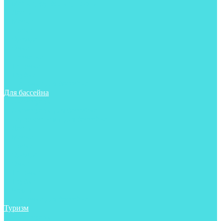
Майки, футболки, шорты
Ласты
Маски
Носки
Одежда
Очки
Перчатки
Тапочки
Трубки
Шапочки для бассейна
Для бассейна
Аксессуары
Аксессуары для бассейна
Гидрокостюмы для бассейна
Ласты
Маски
Носки
Одежда
Очки
Тапочки
Трубки
Чехлы
Шапочки для бассейна
Туризм
Аксессуары