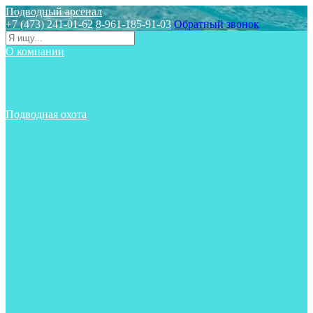
Подводный арсенал
+7 (473) 241-01-62
8-961-185-91-03
Обратный звонок
О компании
Статьи
Новости
Отзывы
Контакты
Подводная охота
Аксессуары
Аксессуары для ружей
Гидрокостюмы для охоты
Груза на ноги
Ласты
Пояса и грузовые системы
Майки, футболки, шорты
Маски
Ножи
Носки
Одежда
Перчатки
Приборы
Ружья
Рукавицы