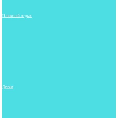
Фонари
Чехлы
Шлема, подшлемники
Пляжный отдых
Аксессуары
Боты
Ласты
Маски
Носки
Одежда
Перчатки
Очки
Сумки, баулы, рюкзаки
Тапочки
Трубки
Фонари
Чехлы
Шапочки, банданы
Детям
Боты
Аксессуары
Аксессуары для бассейна
Боты
Гидрокостюмы для бассейна
Гидрокостюмы для дайвинга