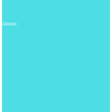
Трубки
Сумки, баулы, рюкзаки
Фонари
Чехлы
Шлема, подшлемники
Дайвинг
Аксессуары
Боты
Гидрокостюмы для дайвинга
Груза на ноги
Регуляторы
Компенсаторы
Балоны
Пояса и грузовые системы
Ласты
Майки, футболки, шорты
Маски
Ножи
Носки
Перчатки
Приборы
Рукавицы
Сумки, баулы, рюкзаки
Тапочки
Трубки