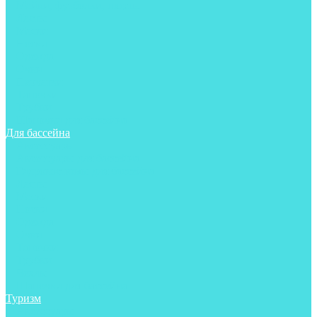
Майки, футболки, шорты
Ласты
Маски
Носки
Одежда
Очки
Перчатки
Тапочки
Трубки
Шапочки для бассейна
Для бассейна
Аксессуары
Аксессуары для бассейна
Гидрокостюмы для бассейна
Ласты
Маски
Носки
Одежда
Очки
Тапочки
Трубки
Чехлы
Шапочки для бассейна
Туризм
Аксессуары