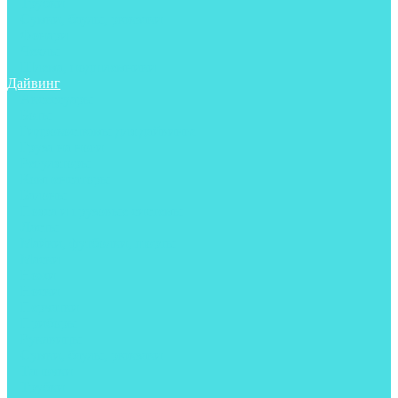
Трубки
Сумки, баулы, рюкзаки
Фонари
Чехлы
Шлема, подшлемники
Дайвинг
Аксессуары
Боты
Гидрокостюмы для дайвинга
Груза на ноги
Регуляторы
Компенсаторы
Балоны
Пояса и грузовые системы
Ласты
Майки, футболки, шорты
Маски
Ножи
Носки
Перчатки
Приборы
Рукавицы
Сумки, баулы, рюкзаки
Тапочки
Трубки