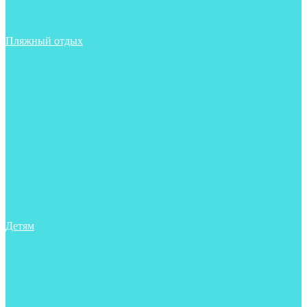
Фонари
Чехлы
Шлема, подшлемники
Пляжный отдых
Аксессуары
Боты
Ласты
Маски
Носки
Одежда
Перчатки
Очки
Сумки, баулы, рюкзаки
Тапочки
Трубки
Фонари
Чехлы
Шапочки, банданы
Детям
Боты
Аксессуары
Аксессуары для бассейна
Боты
Гидрокостюмы для бассейна
Гидрокостюмы для дайвинга