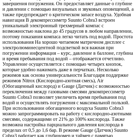
завершения погружения. Он предоставляет данные о глубине
и давлении с помощью визуальных и звуковых оповещений, а
также предупреждает о критическом запасе воздуха. Удобная
навигация В декомпрессиметр Suunto Cobra3 встроен
уникальный электронный трехмерный компас с
возможностью наклона до 45 градусов в любом направлении,
поэтому показания компаса легко читать под водой. Простота
использования На хорошо читаемом матричном дисплее с
электролюминесцентной подсветкой вся важная при
погружении информация – курс, давление в баллоне, глубина
и время пребывания под водой – отображается отчетливо.
Управление осуществляется с помощью четырех кнопок,
которые удобно нажимать даже в перчатках. Несколько
режимов как основа универсальности Благодаря поддержке
режимов Nitrox (Кислородно-азотная смесь), Air
(Обогащенный кислород) и Gauge (Датчик) с возможностью
переключения между газовыми смесями декомпрессиметр
Suunto Cobra3 позволяет увеличить время пребывания под
водой и осуществлять погружения с максимальной пользой.
При использовании обогащенного воздуха Suunto Cobra3
можно запрограммировать на работу с кислородно-азотными
смесями, содержащими от 21% до 100% кислорода. Также
возможна настройка парциального давления кислорода в
пределах от 0,5 до 1,6 бар. В режиме Gauge (Датчик) Suunto
Cobra3 работает как глубиномер и таймер с памятью