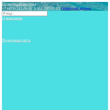
Подводный арсенал
+7 (473) 241-01-62
8-961-185-91-03
Обратный звонок
О компании
Статьи
Новости
Отзывы
Контакты
Подводная охота
Аксессуары
Аксессуары для ружей
Гидрокостюмы для охоты
Груза на ноги
Ласты
Пояса и грузовые системы
Майки, футболки, шорты
Маски
Ножи
Носки
Одежда
Перчатки
Приборы
Ружья
Рукавицы