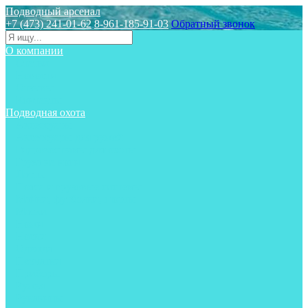
Подводный арсенал
+7 (473) 241-01-62
8-961-185-91-03
Обратный звонок
О компании
Статьи
Новости
Отзывы
Контакты
Подводная охота
Аксессуары
Аксессуары для ружей
Гидрокостюмы для охоты
Груза на ноги
Ласты
Пояса и грузовые системы
Майки, футболки, шорты
Маски
Ножи
Носки
Одежда
Перчатки
Приборы
Ружья
Рукавицы