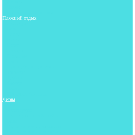
Фонари
Чехлы
Шлема, подшлемники
Пляжный отдых
Аксессуары
Боты
Ласты
Маски
Носки
Одежда
Перчатки
Очки
Сумки, баулы, рюкзаки
Тапочки
Трубки
Фонари
Чехлы
Шапочки, банданы
Детям
Боты
Аксессуары
Аксессуары для бассейна
Боты
Гидрокостюмы для бассейна
Гидрокостюмы для дайвинга