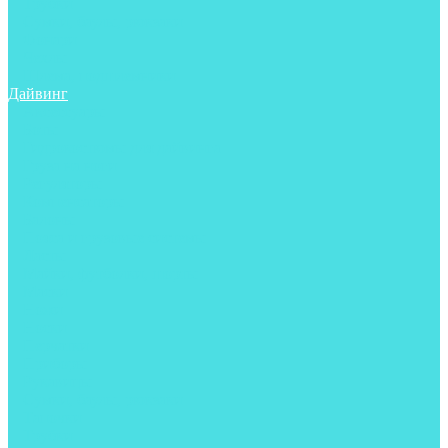
Трубки
Сумки, баулы, рюкзаки
Фонари
Чехлы
Шлема, подшлемники
Дайвинг
Аксессуары
Боты
Гидрокостюмы для дайвинга
Груза на ноги
Регуляторы
Компенсаторы
Балоны
Пояса и грузовые системы
Ласты
Майки, футболки, шорты
Маски
Ножи
Носки
Перчатки
Приборы
Рукавицы
Сумки, баулы, рюкзаки
Тапочки
Трубки