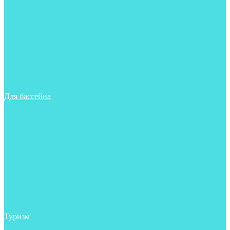
Майки, футболки, шорты
Ласты
Маски
Носки
Одежда
Очки
Перчатки
Тапочки
Трубки
Шапочки для бассейна
Для бассейна
Аксессуары
Аксессуары для бассейна
Гидрокостюмы для бассейна
Ласты
Маски
Носки
Одежда
Очки
Тапочки
Трубки
Чехлы
Шапочки для бассейна
Туризм
Аксессуары