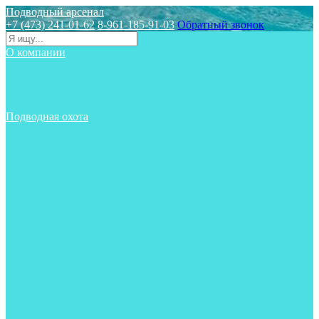
Подводный арсенал
+7 (473) 241-01-62
8-961-185-91-03
Обратный звонок
О компании
Статьи
Новости
Отзывы
Контакты
Подводная охота
Аксессуары
Аксессуары для ружей
Гидрокостюмы для охоты
Груза на ноги
Ласты
Пояса и грузовые системы
Майки, футболки, шорты
Маски
Ножи
Носки
Одежда
Перчатки
Приборы
Ружья
Рукавицы