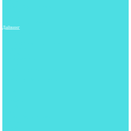
Трубки
Сумки, баулы, рюкзаки
Фонари
Чехлы
Шлема, подшлемники
Дайвинг
Аксессуары
Боты
Гидрокостюмы для дайвинга
Груза на ноги
Регуляторы
Компенсаторы
Балоны
Пояса и грузовые системы
Ласты
Майки, футболки, шорты
Маски
Ножи
Носки
Перчатки
Приборы
Рукавицы
Сумки, баулы, рюкзаки
Тапочки
Трубки