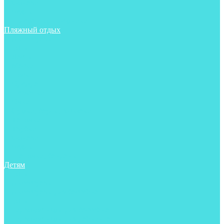
Фонари
Чехлы
Шлема, подшлемники
Пляжный отдых
Аксессуары
Боты
Ласты
Маски
Носки
Одежда
Перчатки
Очки
Сумки, баулы, рюкзаки
Тапочки
Трубки
Фонари
Чехлы
Шапочки, банданы
Детям
Боты
Аксессуары
Аксессуары для бассейна
Боты
Гидрокостюмы для бассейна
Гидрокостюмы для дайвинга