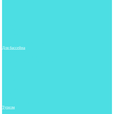
Майки, футболки, шорты
Ласты
Маски
Носки
Одежда
Очки
Перчатки
Тапочки
Трубки
Шапочки для бассейна
Для бассейна
Аксессуары
Аксессуары для бассейна
Гидрокостюмы для бассейна
Ласты
Маски
Носки
Одежда
Очки
Тапочки
Трубки
Чехлы
Шапочки для бассейна
Туризм
Аксессуары