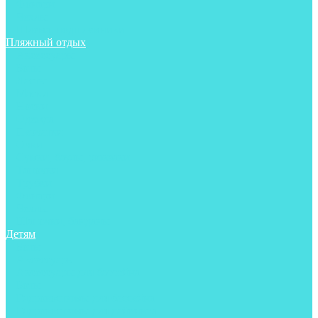
Фонари
Чехлы
Шлема, подшлемники
Пляжный отдых
Аксессуары
Боты
Ласты
Маски
Носки
Одежда
Перчатки
Очки
Сумки, баулы, рюкзаки
Тапочки
Трубки
Фонари
Чехлы
Шапочки, банданы
Детям
Боты
Аксессуары
Аксессуары для бассейна
Боты
Гидрокостюмы для бассейна
Гидрокостюмы для дайвинга