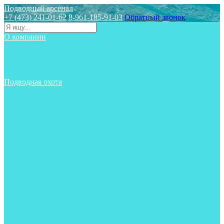
Подводный арсенал
+7 (473) 241-01-62
8-961-185-91-03
Обратный звонок
О компании
Статьи
Новости
Отзывы
Контакты
Подводная охота
Аксессуары
Аксессуары для ружей
Гидрокостюмы для охоты
Груза на ноги
Ласты
Пояса и грузовые системы
Майки, футболки, шорты
Маски
Ножи
Носки
Одежда
Перчатки
Приборы
Ружья
Рукавицы