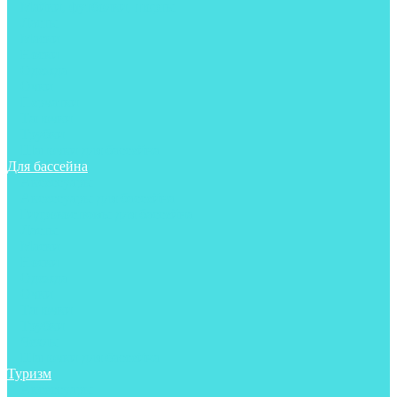
Майки, футболки, шорты
Ласты
Маски
Носки
Одежда
Очки
Перчатки
Тапочки
Трубки
Шапочки для бассейна
Для бассейна
Аксессуары
Аксессуары для бассейна
Гидрокостюмы для бассейна
Ласты
Маски
Носки
Одежда
Очки
Тапочки
Трубки
Чехлы
Шапочки для бассейна
Туризм
Аксессуары