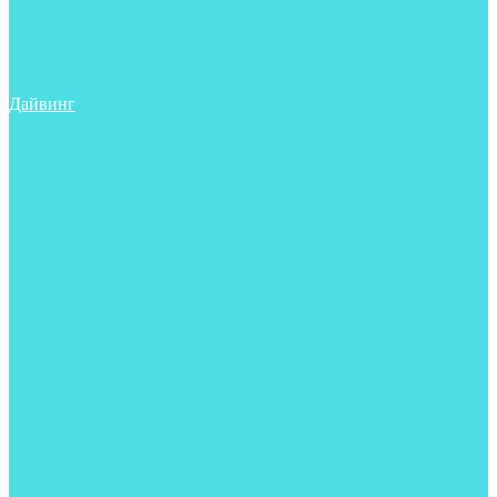
Трубки
Сумки, баулы, рюкзаки
Фонари
Чехлы
Шлема, подшлемники
Дайвинг
Аксессуары
Боты
Гидрокостюмы для дайвинга
Груза на ноги
Регуляторы
Компенсаторы
Балоны
Пояса и грузовые системы
Ласты
Майки, футболки, шорты
Маски
Ножи
Носки
Перчатки
Приборы
Рукавицы
Сумки, баулы, рюкзаки
Тапочки
Трубки