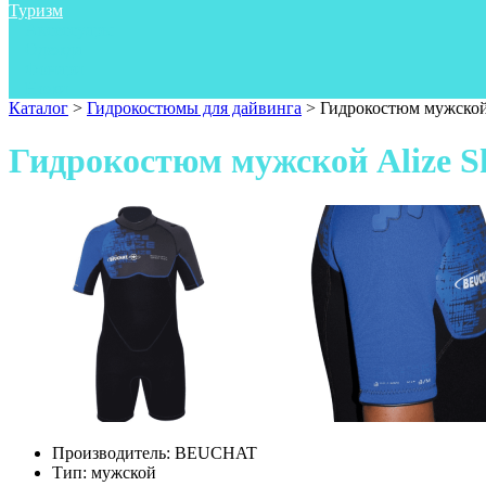
Туризм
Аксессуары
Одежда
Фонари
Ножи
Каталог
>
Гидрокостюмы для дайвинга
>
Гидрокостюм мужской 
Гидрокостюм мужской Alize Sh
Производитель:
BEUCHAT
Тип:
мужской