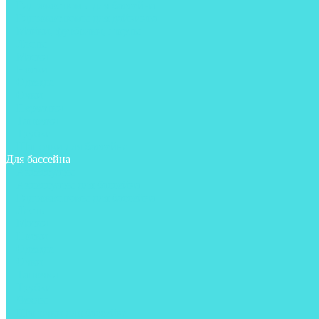
Гидрокостюмы для бассейна
Гидрокостюмы для дайвинга
Майки, футболки, шорты
Ласты
Маски
Носки
Одежда
Очки
Перчатки
Тапочки
Трубки
Шапочки для бассейна
Для бассейна
Аксессуары
Аксессуары для бассейна
Гидрокостюмы для бассейна
Ласты
Маски
Носки
Одежда
Очки
Тапочки
Трубки
Чехлы
Шапочки для бассейна