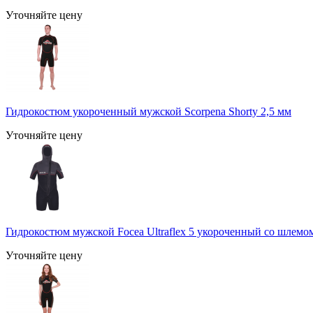
Уточняйте цену
Гидрокостюм укороченный мужской Scorpena Shorty 2,5 мм
Уточняйте цену
Гидрокостюм мужской Focea Ultraflex 5 укороченный со шлемом
Уточняйте цену